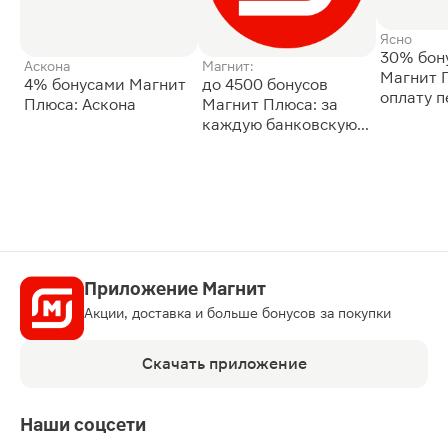
Ясно
30% бон
Аскона
Магнит:
Магнит 
4% бонусами Магнит
до 4500 бонусов
оплату 
Плюса: Аскона
Магнит Плюса: за
сессии: 
каждую банковскую
карту
Приложение Магнит
Акции, доставка и больше бонусов за покупки
Скачать приложение
Наши соцсети