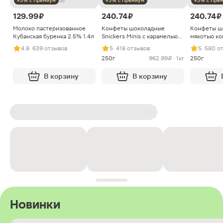
+5% с Премиум
+5% с Премиум
+5% с Пре
129.99 ₽
240.74 ₽
240.74 ₽
Молоко пастеризованное
Конфеты шоколадные
Конфеты ш
Кубанская буренка 2.5% 1.4л
Snickers Minis с карамелью
мякотью ко
арахисом и нугой
4.8
· 639 отзывов
5
· 418 отзывов
5
· 580 о
250г
962.99 ₽ · 1кг
250г
В корзину
В корзину
Новинки