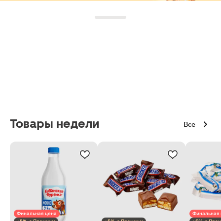
Товары недели
Все
Финальная цена
Финальная 