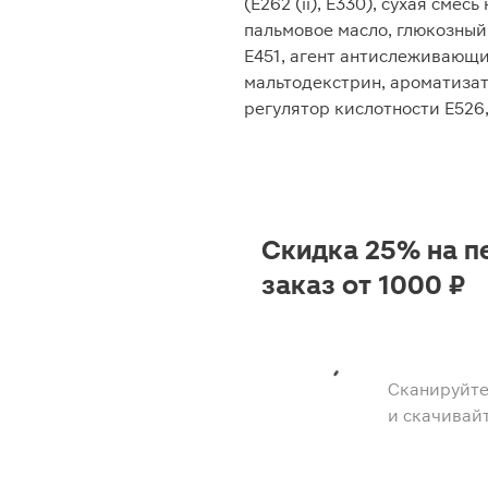
(Е262 (ii), Е330), сухая сме
пальмовое масло, глюкозный
Е451, агент антислеживающи
мальтодекстрин, ароматизат
регулятор кислотности Е526
Скидка 25% на п
заказ от 1000 ₽
Сканируйте
и скачивай