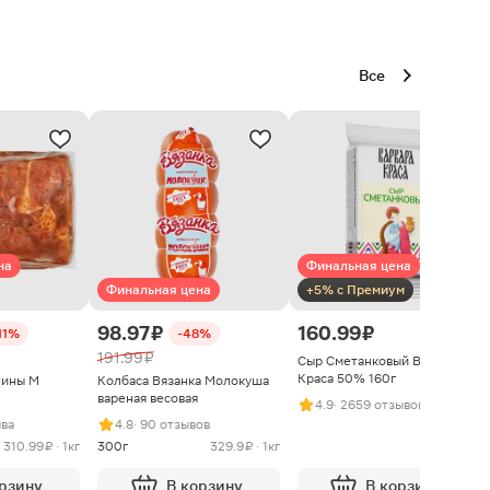
Все
на
Финальная цена
Финальная цена
+5% с Премиум
98.97 ₽
160.99 ₽
11%
-48%
191.99 ₽
Сыр Сметанковый Варвара
Краса 50% 160г
нины М
Колбаса Вязанка Молокуша
вареная весовая
4.9
· 2659 отзывов
ыва
4.8
· 90 отзывов
310.99 ₽ · 1кг
300г
329.9 ₽ · 1кг
орзину
В корзину
В корзину