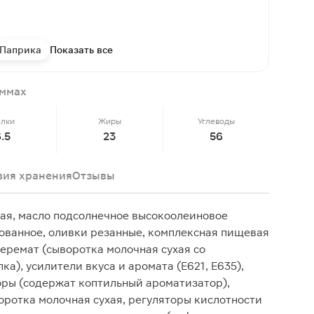
Паприка
Показать все
аммах
елки
Жиры
Углеводы
6.5
23
56
вия хранения
Отзывы
вая, масло подсолнечное высокоолеиновое
ванное, оливки резанные, комплексная пищевая
 перемат (сыворотка молочная сухая со
), усилители вкуса и аромата (Е621, Е635),
оры (содержат коптильный ароматизатор),
воротка молочная сухая, регуляторы кислотности