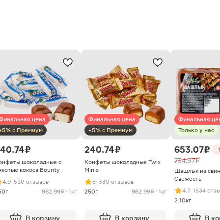
Финальная цена
Финальная цена
Финальная це
+5% с Премиум
+5% с Премиум
Только у нас
40.74 ₽
240.74 ₽
653.07 ₽
-
734.97 ₽
онфеты шоколадные с
Конфеты шоколадные Twix
якотью кокоса Bounty
Minis
Шашлык из сви
Свежесть
4.9
· 580 отзывов
5
· 330 отзывов
4.7
· 1534 отз
50г
962.99 ₽ · 1кг
250г
962.99 ₽ · 1кг
2.10кг
В корзину
В корзину
В к