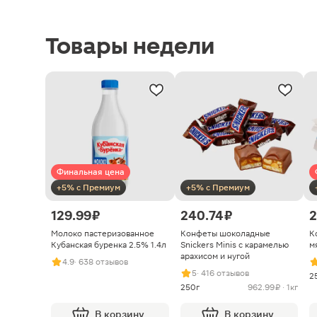
Товары недели
Финальная цена
+5% с Премиум
+5% с Премиум
129.99 ₽
240.74 ₽
2
Молоко пастеризованное
Конфеты шоколадные
К
Кубанская буренка 2.5% 1.4л
Snickers Minis с карамелью
м
арахисом и нугой
4.9
· 638 отзывов
5
· 416 отзывов
2
250г
962.99 ₽ · 1кг
В корзину
В корзину