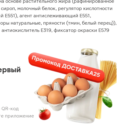
сь на основе растительного жира (рафинированное
 сироп, молочный белок, регулятор кислотности
й Е551), агент антислеживающий Е551,
оры натуральные, пряности (тмин, белый перец)),
, антиокислитель Е319, фиксатор окраски Е579
ервый
 QR-код
те приложение