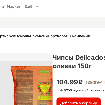
нит Маркет
Ещё
артнёров
Помощь
Вакансии
Партнёрам
О компании
Чипсы Delicado
оливки 150г
104.99 ₽
129.99 ₽
4.6
250 оценок · 15 отзывов
Добавить в корзину