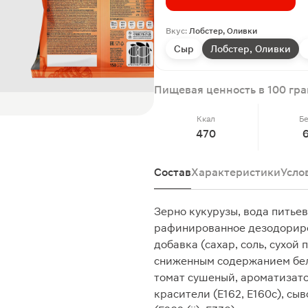
Вкус:
Лобстер, Оливки
Сыр
Лобстер, Оливки
Пищевая ценность в 100 гр
Ккал
Б
470
Состав
Характеристики
Усло
Зерно кукурузы, вода питье
рафинированное дезодориро
добавка (сахар, соль, сухой
сниженным содержанием белка
томат сушеный, ароматизат
красители (Е162, Е160с), сы