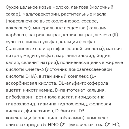
Сухое цельное козье молоко, лактоза (молочный
сахар), мальтодекстрин, растительные масла
(подсолнечное высокоолеиновое, соевое,
кокосовое), минеральные вещества (кальция
карбонат, натрия цитрат, калия цитрат, железа (II)
сульфат, цинка сульфат, кальция фосфат
(кальциевые соли ортофосфорной кислоты), магния
цитрат, меди сульфат, марганца хлорид, йодид
калия, селенит натрия), полиненасыщенные жирные
кислоты Омега-3 (источник докозагексаеновой
кислоты DHA), витаминный комплекс (L-
аскорбиновая кислота, DL-альфа-токоферола
ацетат, никотинамид, D-пантотенат кальция,
рибофлавин, ретинола ацетат, пиридоксина
гидрохлорид, тиамина гидрохлорид, фолиевая
кислота, филлохинон, D-биотин, D3
холекальциферол, цианкобаламин), комплекс
олигосахаридов 5-HMO (2'-фукозиллактоза (2'-FL),