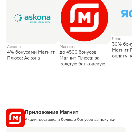
Ясно
30% бон
Аскона
Магнит:
Магнит 
4% бонусами Магнит
до 4500 бонусов
оплату 
Плюса: Аскона
Магнит Плюса: за
сессии: 
каждую банковскую
карту
Приложение Магнит
Акции, доставка и больше бонусов за покупки