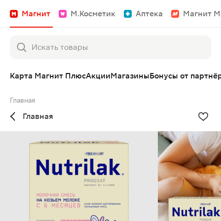
Магнит
М.Косметик
Аптека
Магнит М
Карта Магнит Плюс
Акции
Магазины
Бонусы от партнё
Главная
Главная