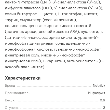
лакто-N-тетраоза (LNT), 6'-сиалиллактоза (6'-SL),
дифукозиллактоза (DFL), 3'-сиалиллактоза (3'-SL)),
холин битартрат, L-цистин, L-триптофан, инозит,
таурин, эмульгатор (соевый лецитин),
полиненасыщенные жирные кислоты омега-6
(источник арахидоновой кислоты ARA), нуклеотиды
(цитидин-5'-монофосфорная кислота, уридин-5'-
монофосфат динатриевая соль, аденозин-5'-
монофосфорная кислота, гуанозин-5'-монофосфат
динатриевая соль, инозин-5'-монофосфат
динатриевая соль), L-карнитин, антиокислитель (L-
аскорбилпальмитат)
Характеристики
Бренд
Nutrilak
Производитель
Инфаприм
Вес, кг
0.6
Ступень
2