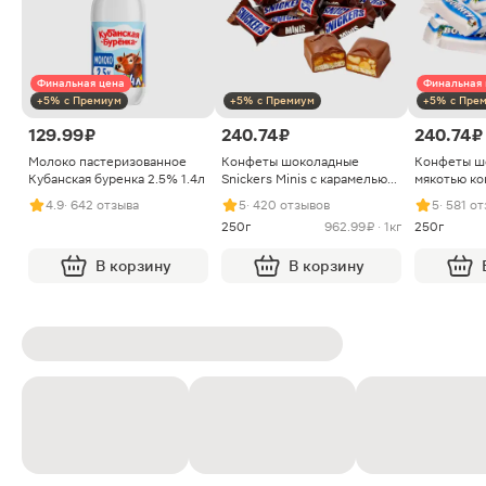
Финальная цена
Финальная 
+5% с Премиум
+5% с Премиум
+5% с Пре
129.99 ₽
240.74 ₽
240.74 ₽
Молоко пастеризованное
Конфеты шоколадные
Конфеты ш
Кубанская буренка 2.5% 1.4л
Snickers Minis с карамелью
мякотью ко
арахисом и нугой
4.9
· 642 отзыва
5
· 420 отзывов
5
· 581 о
250г
962.99 ₽ · 1кг
250г
В корзину
В корзину