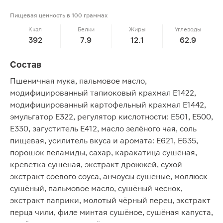
Пищевая ценность в 100 граммах
Ккал
Белки
Жиры
Углеводы
392
7.9
12.1
62.9
Состав
Пшеничная мука, пальмовое масло,
модифицированный тапиоковый крахмал Е1422,
модифицированный картофельный крахмал Е1442,
эмульгатор Е322, регулятор кислотности: Е501, Е500,
Е330, загуститель Е412, масло зелёного чая, соль
пищевая, усилитель вкуса и аромата: Е621, Е635,
порошок пеламиды, сахар, каракатица сушёная,
креветка сушёная, экстракт дрожжей, сухой
экстракт соевого соуса, анчоусы сушёные, моллюск
сушёный, пальмовое масло, сушёный чеснок,
экстракт паприки, молотый чёрный перец, экстракт
перца чили, филе минтая сушёное, сушёная капуста,