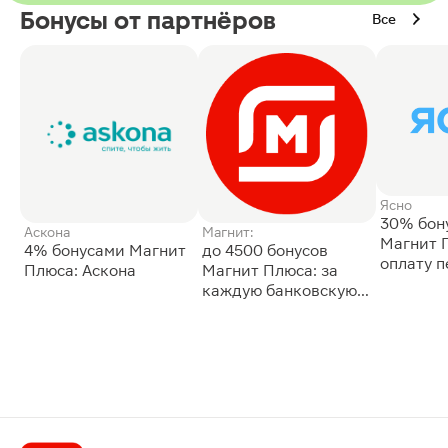
Бонусы от партнёров
Все
Ясно
30% бон
Аскона
Магнит:
Магнит 
4% бонусами Магнит
до 4500 бонусов
оплату 
Плюса: Аскона
Магнит Плюса: за
сессии: 
каждую банковскую
карту