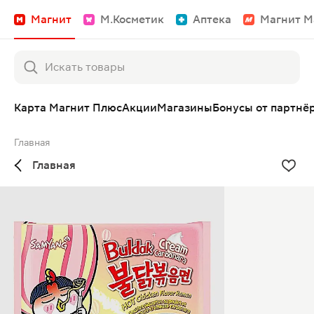
Магнит
М.Косметик
Аптека
Магнит М
Карта Магнит Плюс
Акции
Магазины
Бонусы от партнё
Главная
Главная