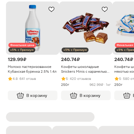
Финальная цена
Финальная 
+5% с Премиум
+5% с Премиум
+5% с Пре
129.99 ₽
240.74 ₽
240.74 ₽
Молоко пастеризованное
Конфеты шоколадные
Конфеты ш
Кубанская буренка 2.5% 1.4л
Snickers Minis с карамелью
мякотью ко
арахисом и нугой
4.8
· 641 отзыв
5
· 420 отзывов
5
· 580 о
250г
962.99 ₽ · 1кг
250г
В корзину
В корзину