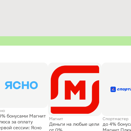
сно
0% бонусами Магнит
Магнит
Спортмастер
люса за оплату
Деньги на любые цели
до 4% бону
ервой сессии: Ясно
от 0%
Магнит Плюс