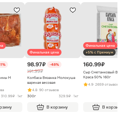
на
Финальная цена
Финальная цена
+5% с Премиум
98.97 ₽
160.99 ₽
11%
-48%
191.99 ₽
Сыр Сметанковый Варвара
Краса 50% 160г
нины М
Колбаса Вязанка Молокуша
вареная весовая
4.9
· 2659 отзывов
ыва
4.8
· 90 отзывов
310.99 ₽ · 1кг
300г
329.9 ₽ · 1кг
орзину
В корзину
В корзину