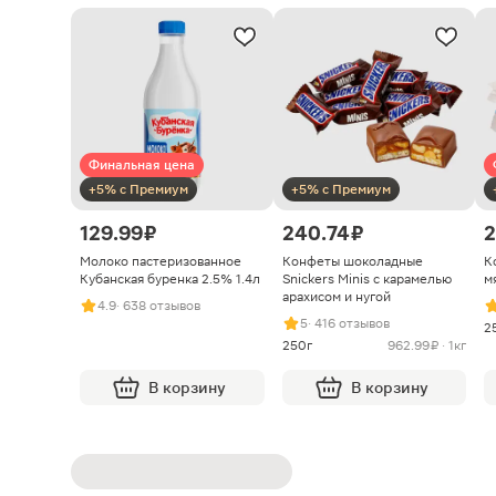
Финальная цена
+5% с Премиум
+5% с Премиум
129.99 ₽
240.74 ₽
2
Молоко пастеризованное
Конфеты шоколадные
К
Кубанская буренка 2.5% 1.4л
Snickers Minis с карамелью
м
арахисом и нугой
4.9
· 638 отзывов
5
· 416 отзывов
2
250г
962.99 ₽ · 1кг
В корзину
В корзину