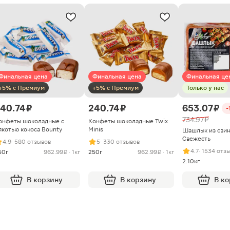
Финальная цена
Финальная цена
Финальная це
+5% с Премиум
+5% с Премиум
Только у нас
40.74 ₽
240.74 ₽
653.07 ₽
-
734.97 ₽
онфеты шоколадные с
Конфеты шоколадные Twix
якотью кокоса Bounty
Minis
Шашлык из сви
Свежесть
4.9
· 580 отзывов
5
· 330 отзывов
4.7
· 1534 отз
50г
962.99 ₽ · 1кг
250г
962.99 ₽ · 1кг
2.10кг
В корзину
В корзину
В к