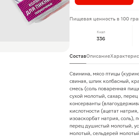
Пищевая ценность в 100 гр
Ккал
336
Состав
Описание
Характерис
Свинина, мясо птицы (курин
свиная, шпик колбасный, кр
смесь (соль поваренная пище
сухой молотый, сахар, пере
консерванты (влагоудержива
кислотности (ацетат натрия,
изоаскорбат натрия, соль),
перец душистый молотый, ус
молотый, сельдерей молотый