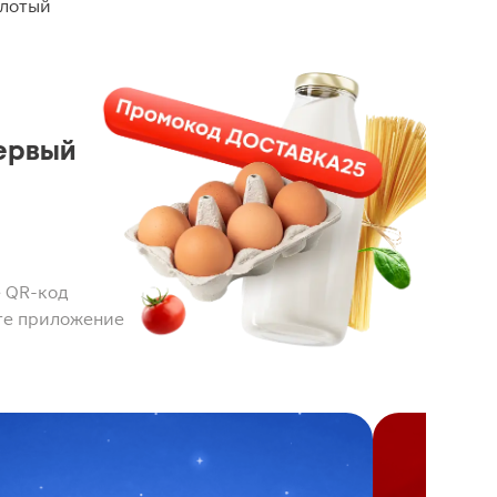
олотый
ервый
 QR-код
те приложение