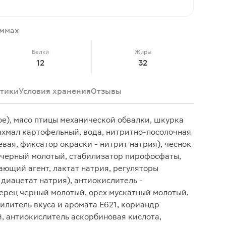
аммах
Белки
Жиры
12
32
тики
Условия хранения
Отзывы
ое), мясо птицы механической обвалки, шкурка
ахмал картофельный, вода, нитритно-посолочная
вая, фиксатор окраски - нитрит натрия), чеснок
ц черный молотый, стабилизатор пирофосфаты,
ющий агент, лактат натрия, регуляторы
 диацетат натрия), антиокислитель -
 перец черный молотый, орех мускатный молотый,
илитель вкуса и аромата Е621, кориандр
, антиокислитель аскорбиновая кислота,