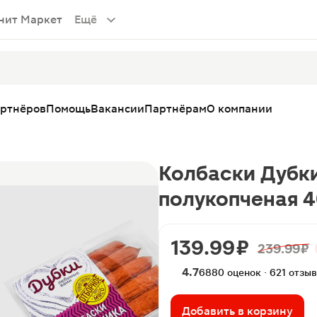
нит Маркет
Ещё
артнёров
Помощь
Вакансии
Партнёрам
О компании
Колбаски Дубки
полукопченая 4
139.99 ₽
239.99 ₽
4.7
6880 оценок · 621 отзыв
Добавить в корзину