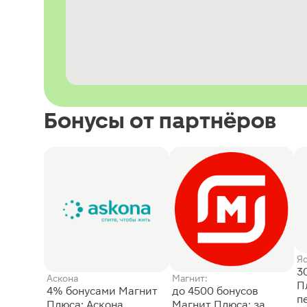
Бонусы от партнёров
Я
3
Аскона
Магнит:
П
4% бонусами Магнит
до 4500 бонусов
п
Плюса: Аскона
Магнит Плюса: за