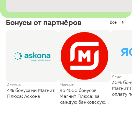
Бонусы от партнёров
Все
Ясно
30% бон
Аскона
Магнит:
Магнит 
4% бонусами Магнит
до 4500 бонусов
оплату 
Плюса: Аскона
Магнит Плюса: за
сессии: 
каждую банковскую
карту