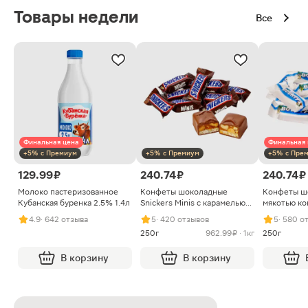
Товары недели
Все
Финальная цена
Финальная 
+5% с Премиум
+5% с Премиум
+5% с Пре
129.99 ₽
240.74 ₽
240.74 ₽
Молоко пастеризованное
Конфеты шоколадные
Конфеты ш
Кубанская буренка 2.5% 1.4л
Snickers Minis с карамелью
мякотью ко
арахисом и нугой
4.9
· 642 отзыва
5
· 420 отзывов
5
· 580 о
250г
962.99 ₽ · 1кг
250г
В корзину
В корзину