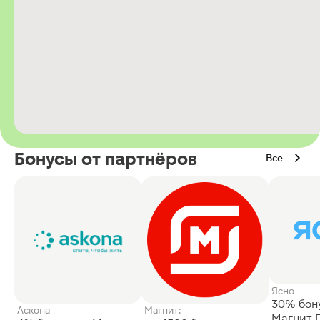
Бонусы от партнёров
Все
Ясно
30% бон
Аскона
Магнит:
Магнит 