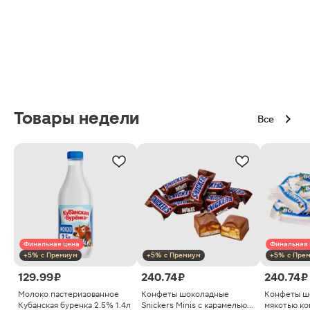
Товары недели
Все
Финальная цена
Финальная 
+5% с Премиум
+5% с Премиум
+5% с Пре
129.99 ₽
240.74 ₽
240.74 ₽
Молоко пастеризованное
Конфеты шоколадные
Конфеты ш
Кубанская буренка 2.5% 1.4л
Snickers Minis с карамелью
мякотью ко