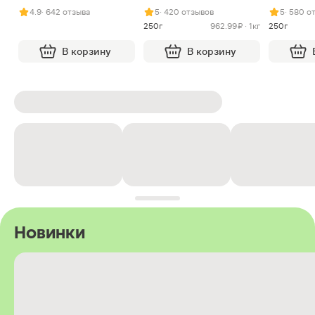
арахисом и нугой
4.9
· 642 отзыва
5
· 420 отзывов
5
· 580 о
250г
962.99 ₽ · 1кг
250г
В корзину
В корзину
Новинки