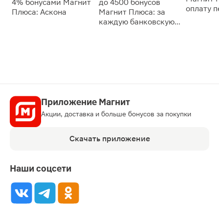
4% бонусами Магнит
до 4500 бонусов
оплату 
Плюса: Аскона
Магнит Плюса: за
сессии: 
каждую банковскую
карту
Приложение Магнит
Акции, доставка и больше бонусов за покупки
Скачать приложение
Наши соцсети