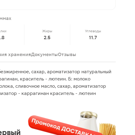
аммах
елки
Жиры
Углеводы
2.8
2.5
11.7
вия хранения
Документы
Отзывы
обезжиренное, сахар, ароматизатор натуральный
рагинан, краситель - лютеин. Б: молоко
олока, сливочное масло, сахар, ароматизатор
лизатор - каррагинан краситель - лютеин
ервый