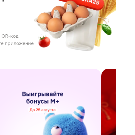
 QR-код
те приложение