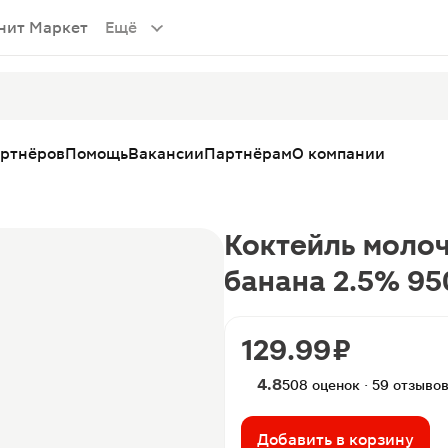
нит Маркет
Ещё
артнёров
Помощь
Вакансии
Партнёрам
О компании
Коктейль молоч
банана 2.5% 95
129.99 ₽
4.8
508 оценок · 59 отзыво
Добавить в корзину