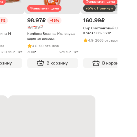
на
Финальная цена
Финальная цена
+5% с Премиум
98.97 ₽
160.99 ₽
11%
-48%
191.99 ₽
Сыр Сметанковый Варвара
Краса 50% 160г
нины М
Колбаса Вязанка Молокуша
вареная весовая
4.9
· 2665 отзывов
ыва
4.8
· 90 отзывов
310.99 ₽ · 1кг
300г
329.9 ₽ · 1кг
орзину
В корзину
В корзину