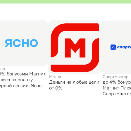
сно
0% бонусами Магнит
Магнит
Спортмастер
люса за оплату
Деньги на любые цели
до 4% бону
ервой сессии: Ясно
от 0%
Магнит Плюс
Спортмасте