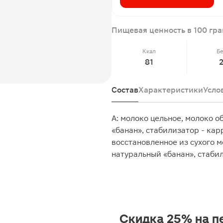
Пищевая ценность в 100 гр
Ккал
Б
81
Состав
Характеристики
Усло
А: молоко цельное, молоко 
«банан», стабилизатор - кар
восстановленное из сухого м
натуральный «банан», стаби
Скидка 25% на п