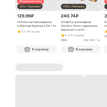
Финальная цена
+5% с Премиум
+5% с Премиум
129.99 ₽
240.74 ₽
2
Молоко пастеризованное
Конфеты шоколадные
К
Кубанская буренка 2.5% 1.4л
Snickers Minis с карамелью
м
арахисом и нугой
4.8
· 641 отзыв
5
· 419 отзывов
2
250г
962.99 ₽ · 1кг
В корзину
В корзину