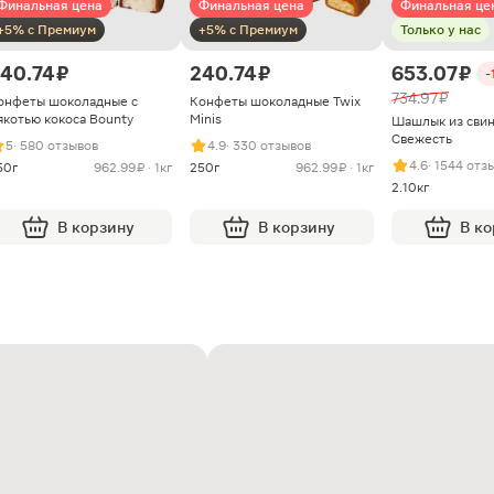
Финальная цена
Финальная цена
Финальная це
+5% с Премиум
+5% с Премиум
Только у нас
40.74 ₽
240.74 ₽
653.07 ₽
-
734.97 ₽
онфеты шоколадные с
Конфеты шоколадные Twix
якотью кокоса Bounty
Minis
Шашлык из сви
Свежесть
5
· 580 отзывов
4.9
· 330 отзывов
4.6
· 1544 отз
50г
962.99 ₽ · 1кг
250г
962.99 ₽ · 1кг
2.10кг
В корзину
В корзину
В к