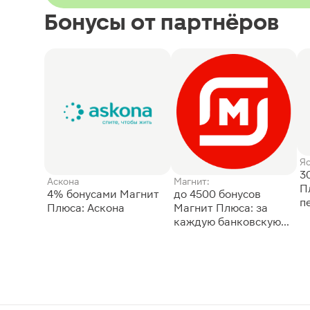
Бонусы от партнёров
Я
3
Аскона
Магнит:
П
4% бонусами Магнит
до 4500 бонусов
п
Плюса: Аскона
Магнит Плюса: за
каждую банковскую
карту