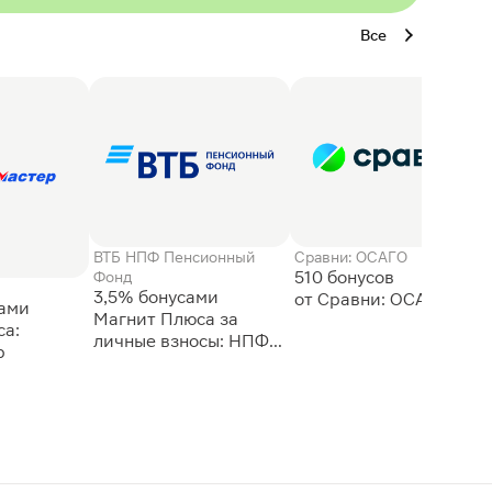
Все
ВТБ НПФ Пенсионный
Сравни: ОСАГО
510 бонусов
Фонд
3,5% бонусами
сами
Магнит Плюса за
а:
личные взносы: НПФ
р
ВТБ