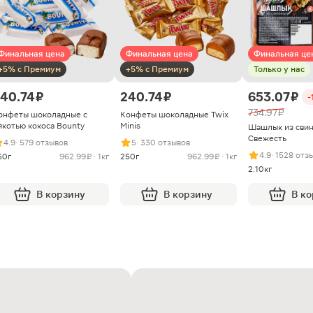
Финальная цена
Финальная цена
Финальная це
+5% с Премиум
+5% с Премиум
Только у нас
40.74 ₽
240.74 ₽
653.07 ₽
-
734.97 ₽
онфеты шоколадные с
Конфеты шоколадные Twix
якотью кокоса Bounty
Minis
Шашлык из сви
Свежесть
4.9
· 579 отзывов
5
· 330 отзывов
4.9
· 1528 отз
50г
962.99 ₽ · 1кг
250г
962.99 ₽ · 1кг
2.10кг
В корзину
В корзину
В к