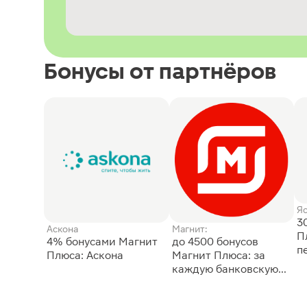
Бонусы от партнёров
Я
3
Аскона
Магнит:
П
4% бонусами Магнит
до 4500 бонусов
п
Плюса: Аскона
Магнит Плюса: за
каждую банковскую
карту