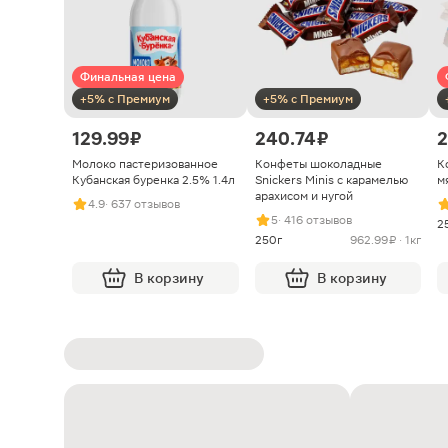
Финальная цена
+5% с Премиум
+5% с Премиум
129.99 ₽
240.74 ₽
2
Молоко пастеризованное
Конфеты шоколадные
К
Кубанская буренка 2.5% 1.4л
Snickers Minis с карамелью
м
арахисом и нугой
4.9
· 637 отзывов
5
· 416 отзывов
2
250г
962.99 ₽ · 1кг
В корзину
В корзину