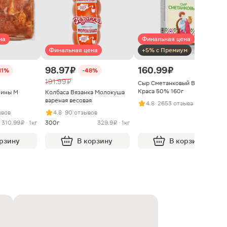
на
Финальная цена
Финальная цена
+5% с Премиум
98.97 ₽
160.99 ₽
11%
-48%
191.99 ₽
Сыр Сметанковый Варвара
Краса 50% 160г
нины М
Колбаса Вязанка Молокуша
вареная весовая
4.8
· 2653 отзыва
ывов
4.8
· 90 отзывов
310.99 ₽ · 1кг
300г
329.9 ₽ · 1кг
орзину
В корзину
В корзину