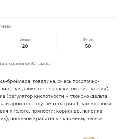
аммах
Белки
Жиры
20
50
вия хранения
Отзывы
ка-бройлера, говядина, смесь посолочно-
 пищевая, фиксатор окраски: нитрит натрия),
а (регулятор кислотности – глюконо-дельта
уса и аромата – глутамат натрия 1-замещенный,
вая кислота, пряности: кориандр, паприка,
рех), пищевой краситель - кармины, чеснок