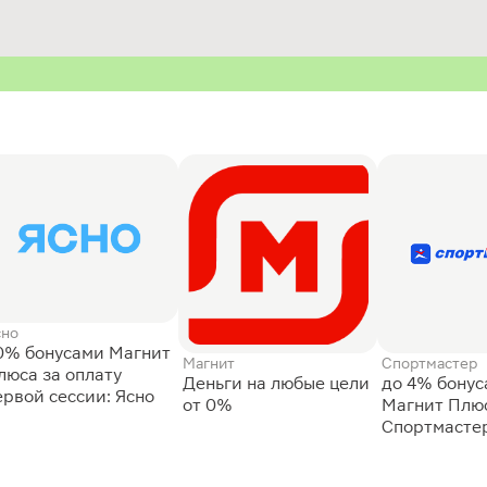
сно
0% бонусами Магнит
Магнит
Спортмастер
люса за оплату
Деньги на любые цели
до 4% бону
ервой сессии: Ясно
от 0%
Магнит Плюс
Спортмасте