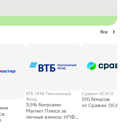
Все
ВТБ НПФ Пенсионный
Сравни: ОСАГО
510 бонусов
Фонд
3,5% бонусами
сами
Магнит Плюса за
а:
личные взносы: НПФ
р
ВТБ