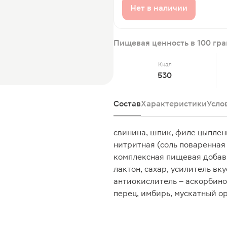
Нет в наличии
Пищевая ценность в 100 гр
Ккал
530
Состав
Характеристики
Усло
свинина, шпик, филе цыплен
нитритная (соль поваренная
комплексная пищевая добавк
лактон, сахар, усилитель вк
антиокислитель – аскорбино
перец, имбирь, мускатный о