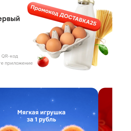
ервый
 QR-код
те приложение