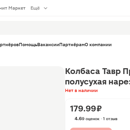
нит Маркет
Ещё
артнёров
Помощь
Вакансии
Партнёрам
О компании
Колбаса Тавр 
полусухая наре
Нет в наличии
179.99 ₽
4.6
9 оценок · 1 отзыв