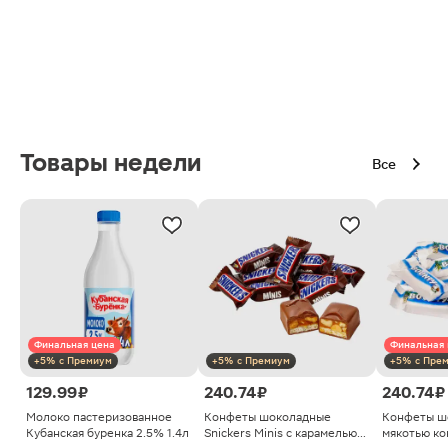
Товары недели
Все
Финальная цена
Финальная 
+5% с Премиум
+5% с Премиум
+5% с Пре
129.99 ₽
240.74 ₽
240.74 ₽
Молоко пастеризованное
Конфеты шоколадные
Конфеты ш
Кубанская буренка 2.5% 1.4л
Snickers Minis с карамелью
мякотью ко