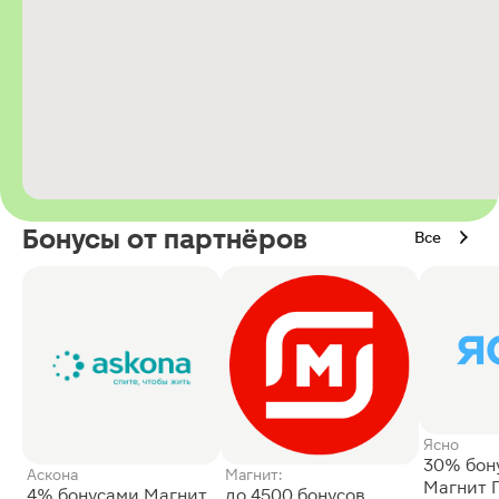
Бонусы от партнёров
Все
Ясно
30% бон
Аскона
Магнит:
Магнит 
4% бонусами Магнит
до 4500 бонусов