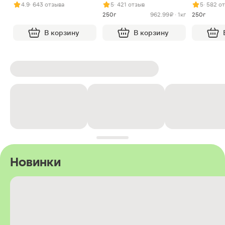
арахисом и нугой
4.9
· 643 отзыва
5
· 421 отзыв
5
· 582 о
250г
962.99 ₽ · 1кг
250г
В корзину
В корзину
Новинки