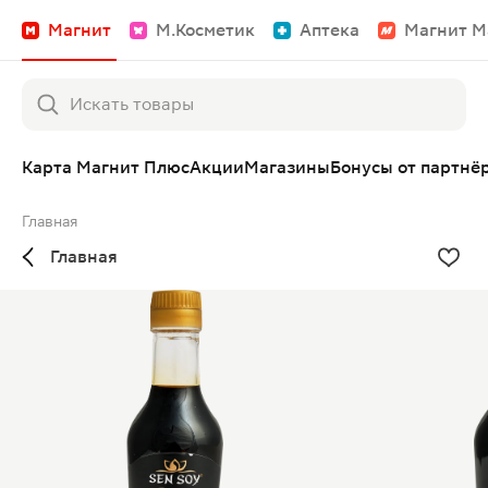
Магнит
М.Косметик
Аптека
Магнит М
Карта Магнит Плюс
Акции
Магазины
Бонусы от партнё
Главная
Главная