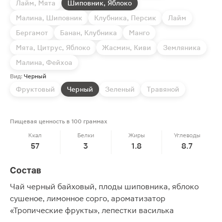
Лайм, Мята
Шиповник, Яблоко
Малина, Шиповник
Клубника, Персик
Лайм
Бергамот
Банан, Клубника
Манго
Мята, Цитрус, Яблоко
Жасмин, Киви
Земляника
Малина, Фейхоа
Вид:
Черный
Фруктовый
Черный
Зеленый
Травяной
Пищевая ценность в 100 граммах
Ккал
Белки
Жиры
Углеводы
57
3
1.8
8.7
Состав
Чай черный байховый, плоды шиповника, яблоко
сушеное, лимонное сорго, ароматизатор
«Тропические фрукты», лепестки василька