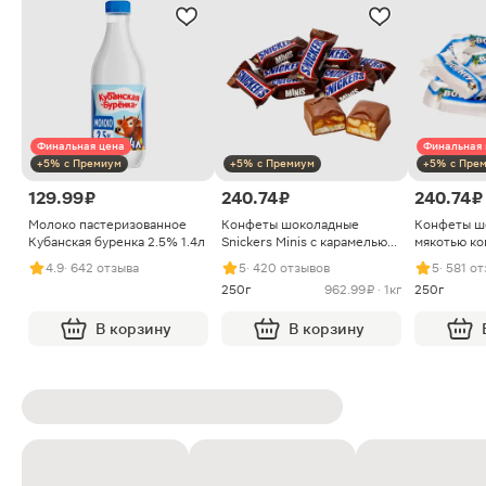
Финальная цена
Финальная 
+5% с Премиум
+5% с Премиум
+5% с Пре
129.99 ₽
240.74 ₽
240.74 ₽
Молоко пастеризованное
Конфеты шоколадные
Конфеты ш
Кубанская буренка 2.5% 1.4л
Snickers Minis с карамелью
мякотью ко
арахисом и нугой
4.9
· 642 отзыва
5
· 420 отзывов
5
· 581 о
250г
962.99 ₽ · 1кг
250г
В корзину
В корзину