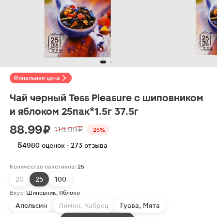
Финальная цена
Чай черный Tess Pleasure с шиповником
и яблоком 25пак*1.5г 37.5г
88.99 ₽
119.99 ₽
-25%
5
4980 оценок · 273 отзыва
Количество пакетиков:
25
20
25
100
Вкус:
Шиповник, Яблоко
Апельсин
Лимон, Чабрец
Гуава, Мята