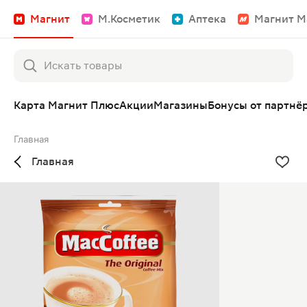
Магнит
М.Косметик
Аптека
Магнит М
Карта Магнит Плюс
Акции
Магазины
Бонусы от партнё
Главная
Главная