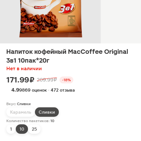
Напиток кофейный MacCoffee Original
3в1 10пак*20г
Нет в наличии
171.99 ₽
209.99 ₽
-18%
4.9
9869 оценок · 472 отзыва
Вкус:
Сливки
Карамель
Сливки
Количество пакетиков:
10
1
10
25