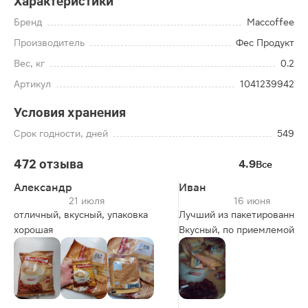
Характеристики
Бренд
Maccoffee
Производитель
Фес Продукт
Вес, кг
0.2
Артикул
1041239942
Условия хранения
Срок годности, дней
549
472 отзыва
4.9
Все
Александр
Иван
21 июля
16 июня
отличный, вкусный, упаковка
Лучший из пакетированных
хорошая
Вкусный, по приемлемой це
не вызывающий проблем с
пищеварением (даже если 
проблемы от всяких нескаф
свежемолотых) и при этом 
цикорий. Похож на старый