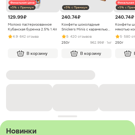
Финальная цена
Финальная 
+5% с Премиум
+5% с Премиум
+5% с Пре
129.99 ₽
240.74 ₽
240.74 ₽
Молоко пастеризованное
Конфеты шоколадные
Конфеты ш
Кубанская буренка 2.5% 1.4л
Snickers Minis с карамелью
мякотью ко
арахисом и нугой
4.9
· 642 отзыва
5
· 420 отзывов
5
· 580 о
250г
962.99 ₽ · 1кг
250г
В корзину
В корзину
Новинки