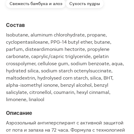
Свежесть бамбука и алоэ
Сухость пудры
Состав
Isobutane, aluminum chlorohydrate, propane,
cyclopentasiloxane, PPG-14 butyl ether, butane,
parfum, disteardimonium hectorite, propylene
carbonate, caprylic/capric triglyceride, gelatin
crosspolymer, cellulose gum, sodium benzoate, aqua,
hydrated silica, sodium starch octenylsuccinate,
maltodextrin, hydrolysed corn starch, silica, BHT,
alpha-isomethyl ionone, benzyl alcohol, benzyl
salicylate, citronellol, coumarin, hexyl cinnamal,
limonene, linalool
Описание
Аэрозольный антиперспирант с активной защитой
от пота и запаха на 72 часа. Формула с технологией