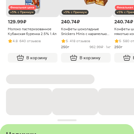
Финальная цена
Финальная 
+5% с Премиум
+5% с Премиум
+5% с Пре
129.99 ₽
240.74 ₽
240.74 ₽
Молоко пастеризованное
Конфеты шоколадные
Конфеты ш
Кубанская буренка 2.5% 1.4л
Snickers Minis с карамелью
мякотью ко
арахисом и нугой
4.8
· 640 отзывов
5
· 418 отзывов
5
· 580 о
250г
962.99 ₽ · 1кг
250г
В корзину
В корзину