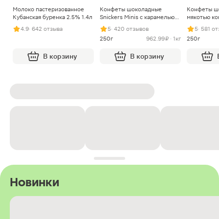
Молоко пастеризованное
Конфеты шоколадные
Конфеты ш
Кубанская буренка 2.5% 1.4л
Snickers Minis с карамелью
мякотью ко
арахисом и нугой
4.9
· 642 отзыва
5
· 420 отзывов
5
· 581 о
250г
962.99 ₽ · 1кг
250г
В корзину
В корзину
Новинки