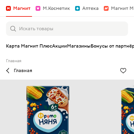
Магнит
М.Косметик
Аптека
Магнит М
Карта Магнит Плюс
Акции
Магазины
Бонусы от партнё
Главная
Главная