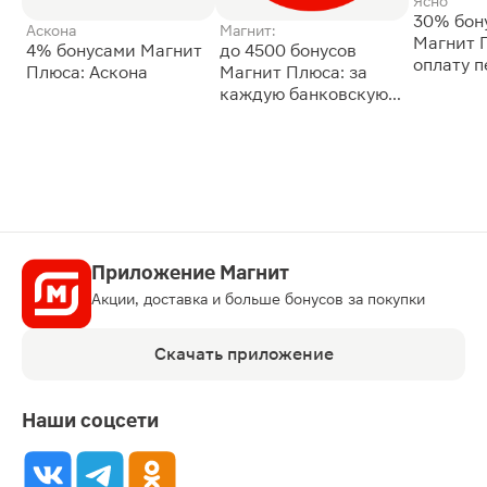
Ясно
30% бон
Аскона
Магнит:
Магнит 
4% бонусами Магнит
до 4500 бонусов
оплату 
Плюса: Аскона
Магнит Плюса: за
сессии: 
каждую банковскую
карту
Приложение Магнит
Акции, доставка и больше бонусов за покупки
Скачать приложение
Наши соцсети