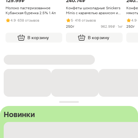
129.99 ₽
240.74 ₽
240.
Молоко пастеризованное
Конфеты шоколадные Snickers
Конфе
Кубанская буренка 2.5% 1.4л
Minis с карамелью арахисом и
мякоть
нугой
4.9
· 638 отзывов
5
· 416 отзывов
4.9
250г
962.99 ₽ · 1кг
250г
В корзину
В корзину
Новинки