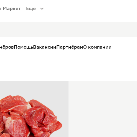
т Маркет
Ещё
тнёров
Помощь
Вакансии
Партнёрам
О компании