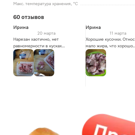
Макс. температура хранения, °C
60 отзывов
Ирина
Ирина
20 марта
11 марта
Нарезан хаотично, нет
Хорошие кусочки. Отно
равномерности в кусках
мало жира, что хорошо.
совсем!!!! Приготовилось
Достаточно большие, м
быстро, мясо мягкое, есть
использовать для шашл
прожилки...мало, но для меня
(например, для электри
лично это приемлемо, я люблю.
шашлычницы). Да и цен
Упаковка герметичная, по весу
приятная.
для одного человека
достаточно, цена за такой
продукт завышена немного, а
так гуляш вкусный, покупкой
довольна.