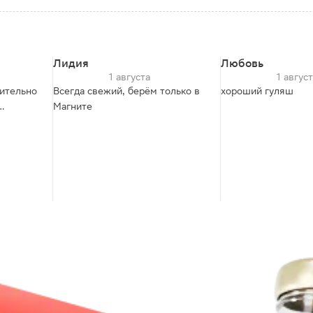
Лидия
Любовь
1 августа
1 авгус
сительно
Всегда свежий, берём только в
хороший гуляш
Магните
ожно
ыка
ческой
а очень