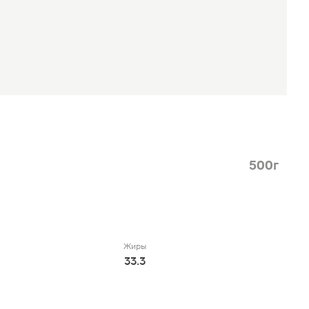
500г
Жиры
33.3