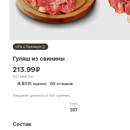
+5% с Премиум
Гуляш из свинины
213.99 ₽
427.99 ₽/1кг
4.6
335 оценок · 60 отзывов
Пищевая ценность в 100 граммах
Ккал
357
Состав