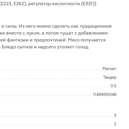
223, Е262), регулятор кислотности (Е331))
 и силы. Из него можно сделать как традиционное
е вместе с луком, а потом тушат с добавлением
шей фантазии и предпочтений. Мясо получается
 Блюдо сытное и надолго утоляет голод.
Магнит
Тандер
0.5
1149990048
3
2