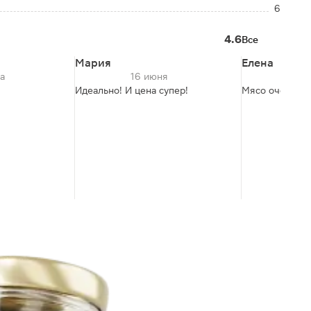
6
4.6
Все
Мария
Елена
та
16 июня
26
Идеально! И цена супер!
Мясо очень н