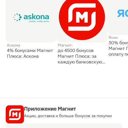
Ясно
30% бон
Аскона
Магнит:
Магнит 
4% бонусами Магнит
до 4500 бонусов
оплату 
Плюса: Аскона
Магнит Плюса: за
сессии: 
каждую банковскую
карту
Приложение Магнит
Акции, доставка и больше бонусов за покупки