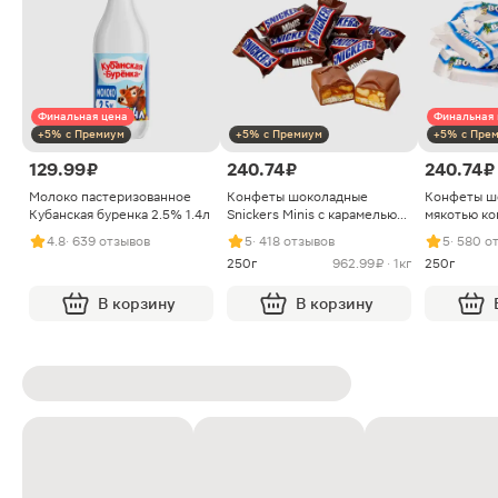
Финальная цена
Финальная 
+5% с Премиум
+5% с Премиум
+5% с Пре
129.99 ₽
240.74 ₽
240.74 ₽
Молоко пастеризованное
Конфеты шоколадные
Конфеты ш
Кубанская буренка 2.5% 1.4л
Snickers Minis с карамелью
мякотью ко
арахисом и нугой
4.8
· 639 отзывов
5
· 418 отзывов
5
· 580 о
250г
962.99 ₽ · 1кг
250г
В корзину
В корзину