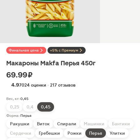
Финальная цена
+5% с Премиум
Макароны Makfa Перья 450г
69.99 ₽
4.9
7024 оценки · 217 отзывов
Вес, кг:
0,45
0,25
0,4
0,45
Форма:
Перья
Ракушки
Виток
Спирали
Машинки
Бантики
Сердечки
Гребешки
Рожки
Перья
Улитки