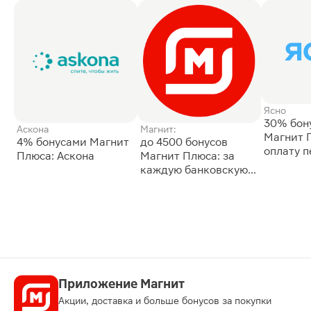
Ясно
30% бон
Аскона
Магнит:
Магнит 
4% бонусами Магнит
до 4500 бонусов
оплату 
Плюса: Аскона
Магнит Плюса: за
сессии: 
каждую банковскую
карту
Приложение Магнит
Акции, доставка и больше бонусов за покупки