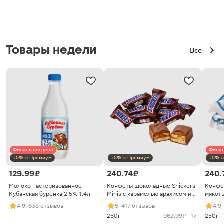
Товары недели
Все
Финальная цена
Финал
+5% с Премиум
+5% с Премиум
+5% с
129.99 ₽
240.74 ₽
240.
Молоко пастеризованное
Конфеты шоколадные Snickers
Конфе
Кубанская буренка 2.5% 1.4л
Minis с карамелью арахисом и
мякоть
нугой
4.9
· 638 отзывов
5
· 417 отзывов
4.9
250г
962.99 ₽ · 1кг
250г