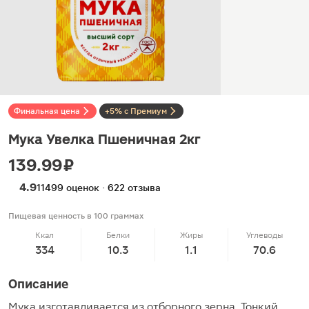
Финальная цена
+5% с Премиум
Мука Увелка Пшеничная 2кг
139.99 ₽
4.9
11499 оценок · 622 отзыва
Пищевая ценность в 100 граммах
Ккал
Белки
Жиры
Углеводы
334
10.3
1.1
70.6
Описание
Мука изготавливается из отборного зерна. Тонкий