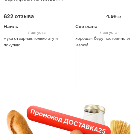
622 отзыва
4.9
Все
Наиль
Светлана
7 августа
7 августа
мука отварная,только эту и
хорошая беру постоянно эту
покупаю
марку!