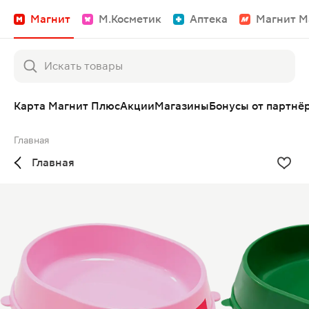
Магнит
М.Косметик
Аптека
Магнит М
Карта Магнит Плюс
Акции
Магазины
Бонусы от партнё
Главная
Главная