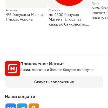
Ясно
30% бон
Аскона
Магнит:
Магнит 
4% бонусами Магнит
до 4500 бонусов
оплату 
Плюса: Аскона
Магнит Плюса: за
сессии: 
каждую банковскую
карту
Приложение Магнит
Акции, доставка и больше бонусов за покупки
Скачать приложение
Наши соцсети