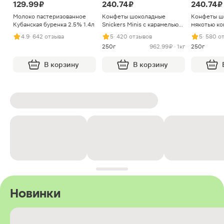
129.99 ₽
240.74 ₽
240.74 ₽
Молоко пастеризованное
Конфеты шоколадные
Конфеты ш
Кубанская буренка 2.5% 1.4л
Snickers Minis с карамелью
мякотью ко
арахисом и нугой
4.9
· 642 отзыва
5
· 420 отзывов
5
· 580 о
250г
962.99 ₽ · 1кг
250г
В корзину
В корзину
Новинки