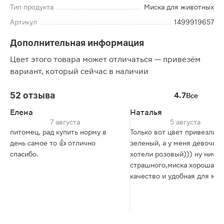
Тип продукта
Миска для животных
Артикул
1499919657
Дополнительная информация
Цвет этого товара может отличаться — привезём
вариант, который сейчас в наличии
52 отзыва
4.7
Все
Елена
Наталья
7 августа
5 августа
питомец, рад купить норму в
Только вот цвет привезли
день самое то 👍 отлично
зеленый, а у меня девочка
спасибо.
хотели розовый))) ну ничего
страшного,миска хорошая и
качество и удобная для мо
собачули чихуахуа 👍