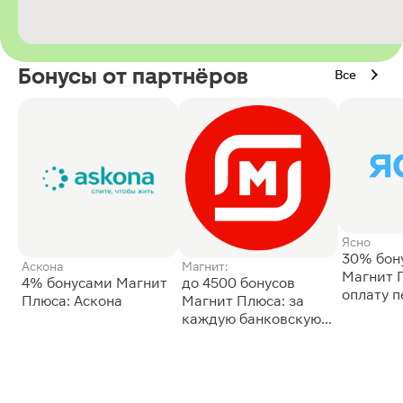
Бонусы от партнёров
Все
Ясно
30% бон
Аскона
Магнит:
Магнит 
4% бонусами Магнит
до 4500 бонусов
оплату 
Плюса: Аскона
Магнит Плюса: за
сессии: 
каждую банковскую
карту