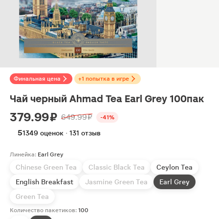
Финальная цена
+1 попытка в игре
Чай черный Ahmad Tea Earl Grey 100пак
379.99 ₽
649.99 ₽
-41%
5
1349 оценок · 131 отзыв
Линейка:
Earl Grey
Chinese Green Tea
Classic Black Tea
Ceylon Tea
English Breakfast
Jasmine Green Tea
Earl Grey
Green Tea
Количество пакетиков:
100