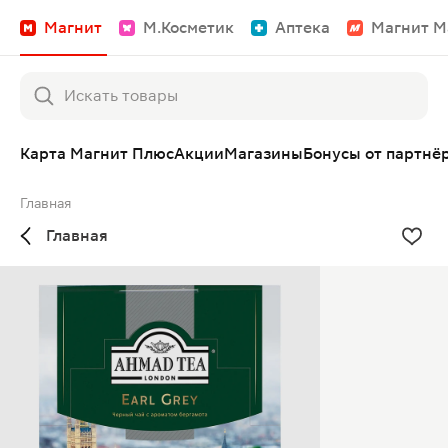
Магнит
М.Косметик
Аптека
Магнит М
Карта Магнит Плюс
Акции
Магазины
Бонусы от партнё
Главная
Главная