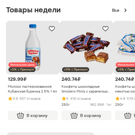
Товары недели
Все
Финальная цена
Финальная 
+5% с Премиум
+5% с Премиум
+5% с Пре
129.99 ₽
240.74 ₽
240.74 ₽
Молоко пастеризованное
Конфеты шоколадные
Конфеты ш
Кубанская буренка 2.5% 1.4л
Snickers Minis с карамелью
мякотью ко
арахисом и нугой
4.9
· 637 отзывов
5
· 416 отзывов
4.9
· 579
250г
962.99 ₽ · 1кг
250г
В корзину
В корзину