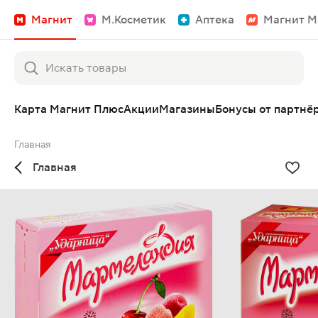
Магнит
М.Косметик
Аптека
Магнит М
Карта Магнит Плюс
Акции
Магазины
Бонусы от партнё
Главная
Главная