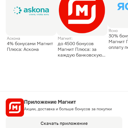
Ясно
30% бон
Аскона
Магнит:
Магнит 
4% бонусами Магнит
до 4500 бонусов
оплату 
Плюса: Аскона
Магнит Плюса: за
сессии: 
каждую банковскую
карту
Приложение Магнит
Акции, доставка и больше бонусов за покупки
Скачать приложение