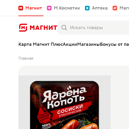
Магнит
М.Косметик
Аптека
Маг
Карта Магнит Плюс
Акции
Магазины
Бонусы от п
Главная