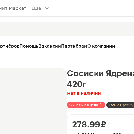
нит Маркет
Ещё
артнёров
Помощь
Вакансии
Партнёрам
О компании
Сосиски Ядрен
420г
Нет в наличии
Финальная цена
+5% с Премиу
278.99 ₽