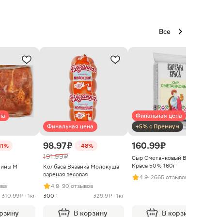
Все
на
Финальная цена
Финальная цена
+5% с Премиум
98.97 ₽
160.99 ₽
11%
-48%
191.99 ₽
Сыр Сметанковый Варвара
Краса 50% 160г
нины М
Колбаса Вязанка Молокуша
вареная весовая
4.9
· 2665 отзывов
ыва
4.8
· 90 отзывов
310.99 ₽ · 1кг
300г
329.9 ₽ · 1кг
орзину
В корзину
В корзину