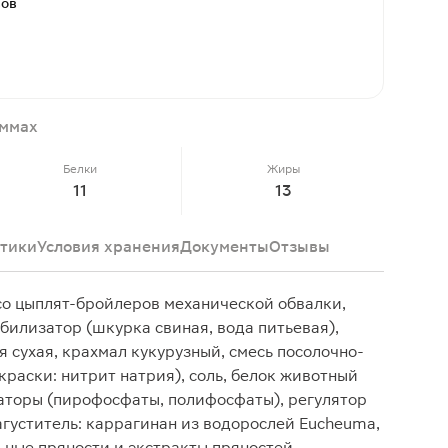
вов
аммах
Белки
Жиры
11
13
тики
Условия хранения
Документы
Отзывы
со цыплят-бройлеров механической обвалки,
билизатор (шкурка свиная, вода питьевая),
 сухая, крахмал кукурузный, смесь посолочно-
краски: нитрит натрия), соль, белок животный
заторы (пирофосфаты, полифосфаты), регулятор
агуститель: каррагинан из водорослей Eucheuma,
ьные пряности и экстракты пряностей,