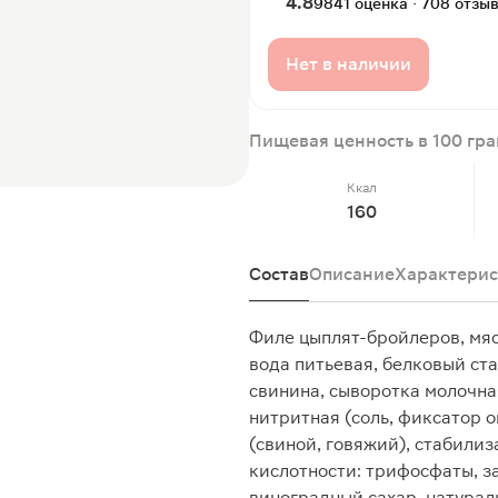
4.8
9841 оценка · 708 отзы
Нет в наличии
Пищевая ценность в 100 гр
Ккал
160
Состав
Описание
Характерис
Филе цыплят-бройлеров, мя
вода питьевая, белковый ста
свинина, сыворотка молочная
нитритная (соль, фиксатор о
(свиной, говяжий), стабили
кислотности: трифосфаты, з
виноградный сахар, натурал