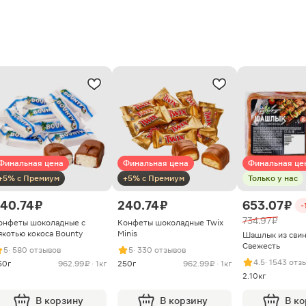
Финальная цена
Финальная цена
Финальная це
+5% с Премиум
+5% с Премиум
Только у нас
40.74 ₽
240.74 ₽
653.07 ₽
-
734.97 ₽
онфеты шоколадные с
Конфеты шоколадные Twix
якотью кокоса Bounty
Minis
Шашлык из сви
Свежесть
5
· 580 отзывов
5
· 330 отзывов
4.5
· 1543 отз
50г
962.99 ₽ · 1кг
250г
962.99 ₽ · 1кг
2.10кг
В корзину
В корзину
В к