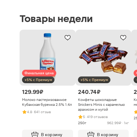
Товары недели
Финальная цена
+5% с Премиум
+5% с Премиум
129.99 ₽
240.74 ₽
2
Молоко пастеризованное
Конфеты шоколадные
К
Кубанская буренка 2.5% 1.4л
Snickers Minis с карамелью
м
арахисом и нугой
4.8
· 641 отзыв
5
· 419 отзывов
2
250г
962.99 ₽ · 1кг
В корзину
В корзину