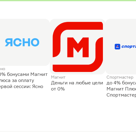
сно
0% бонусами Магнит
Магнит
Спортмастер
люса за оплату
Деньги на любые цели
до 4% бону
ервой сессии: Ясно
от 0%
Магнит Плюс
Спортмасте