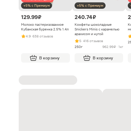
+5% с Премиум
+5% с Премиум
129.99 ₽
240.74 ₽
2
Молоко пастеризованное
Конфеты шоколадные
К
Кубанская буренка 2.5% 1.4л
Snickers Minis с карамелью
м
арахисом и нугой
4.9
· 638 отзывов
5
· 416 отзывов
2
250г
962.99 ₽ · 1кг
В корзину
В корзину