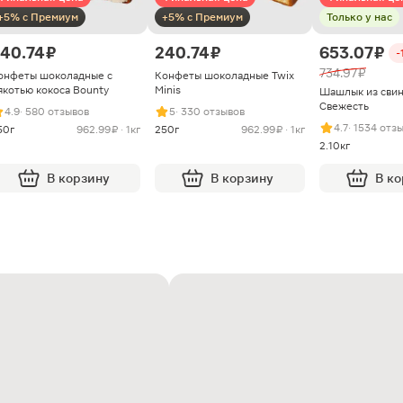
+5% с Премиум
+5% с Премиум
Только у нас
40.74 ₽
240.74 ₽
653.07 ₽
-
734.97 ₽
онфеты шоколадные с
Конфеты шоколадные Twix
якотью кокоса Bounty
Minis
Шашлык из сви
Свежесть
4.9
· 580 отзывов
5
· 330 отзывов
4.7
· 1534 отз
50г
962.99 ₽ · 1кг
250г
962.99 ₽ · 1кг
2.10кг
В корзину
В корзину
В к