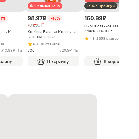
Финальная цена
+5% с Премиум
98.97 ₽
160.99 ₽
11%
-48%
191.99 ₽
Сыр Сметанковый Варвара
Краса 50% 160г
нины М
Колбаса Вязанка Молокуша
вареная весовая
4.8
· 2659 отзывов
ыва
4.8
· 90 отзывов
310.99 ₽ · 1кг
300г
329.9 ₽ · 1кг
орзину
В корзину
В корзину