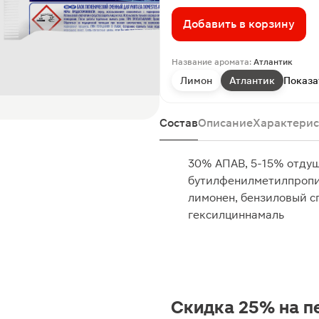
Добавить в корзину
Название аромата:
Атлантик
Лимон
Атлантик
Показа
Состав
Описание
Характерис
30% АПАВ, 5-15% отдуш
бутилфенилметилпропи
лимонен, бензиловый сп
гексилциннамаль
Скидка 25% на п