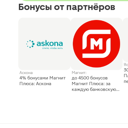
Бонусы от партнёров
Я
3
Аскона
Магнит:
П
4% бонусами Магнит
до 4500 бонусов
п
Плюса: Аскона
Магнит Плюса: за
каждую банковскую
карту