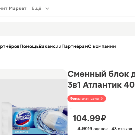
нит Маркет
Ещё
артнёров
Помощь
Вакансии
Партнёрам
О компании
Сменный блок д
3в1 Атлантик 40
Финальная цена
104.99 ₽
4.9
916 оценок · 43 отзыва