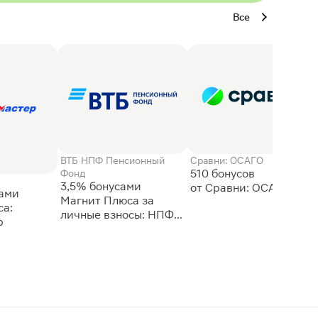
Все
ВТБ НПФ Пенсионный
Сравни: ОСАГО
510 бонусов
Фонд
3,5% бонусами
сами
Магнит Плюса за
а:
личные взносы: НПФ
р
ВТБ