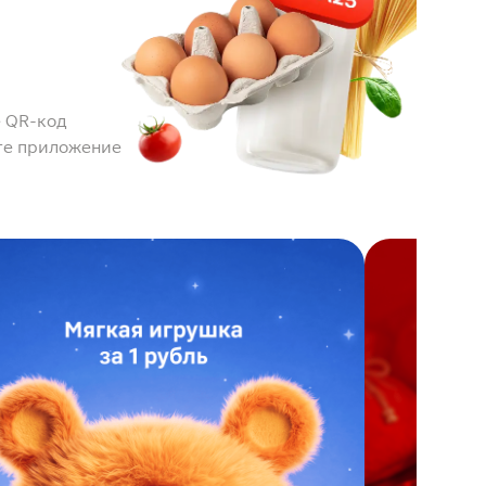
 QR-код
те приложение