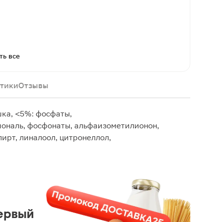
ть все
тики
Отзывы
ка, <5%: фосфаты,
ональ, фосфонаты, альфаизометилионон,
ирт, линалоол, цитронеллол,
ервый