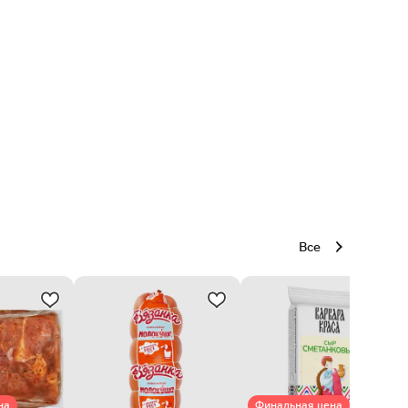
Все
на
Финальная цена