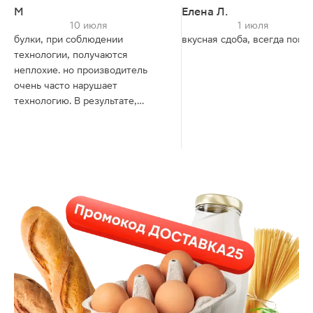
М
Елена Л.
10 июля
1 июля
булки, при соблюдении
вкусная сдоба, всегда поку
технологии, получаются
неплохие. но производитель
очень часто нарушает
технологию. В результате,
покупка превращается в
лотерею: либо очень влажные,
слипаются во рту в комок, либо
очень сухие - есть невозможно.
изредка попадаются почти
идеальные.