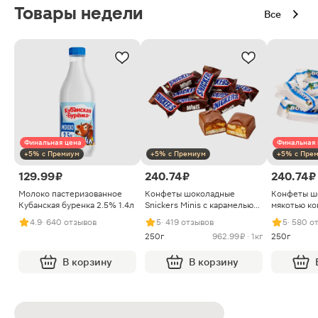
Товары недели
Все
Финальная цена
Финальная 
+5% с Премиум
+5% с Премиум
+5% с Пре
129.99 ₽
240.74 ₽
240.74 ₽
Молоко пастеризованное
Конфеты шоколадные
Конфеты ш
Кубанская буренка 2.5% 1.4л
Snickers Minis с карамелью
мякотью ко
арахисом и нугой
4.9
· 640 отзывов
5
· 419 отзывов
5
· 580 о
250г
962.99 ₽ · 1кг
250г
В корзину
В корзину