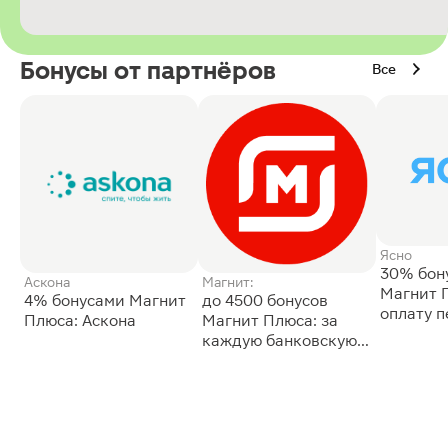
Бонусы от партнёров
Все
Ясно
30% бон
Аскона
Магнит:
Магнит 
4% бонусами Магнит
до 4500 бонусов
оплату 
Плюса: Аскона
Магнит Плюса: за
сессии: 
каждую банковскую
карту