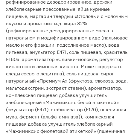
рафинированное дезодорированное, дрожжи
хлебопекарные прессованные, яйца куриные
пищевые, маргарин твердый «Столовый с молочным
вкусом и ароматом» м.д. жира 82%
(рафинированные дезодорированные масла в
натуральном и модифицированном виде (пальмовое
масло и его фракции, подсолнечное масло), вода
питьевая, эмульгатор Е471, соль пищевая, краситель
Е160а, ароматизатор «Сливки-молоко», регулятор
кислотности лимонная кислота. Может содержать
следы соевого лецитина), соль пищевая, сироп
натуральный «Премиум А» (фруктоза, глюкоза, вода,
мальтодекстрин, экстракт стевии), ароматизатор,
комплексная пищевая добавка улучшитель
хлебопекарный «Мажимикс» с белой этикеткой»
(эмульгатор (Е471), стабилизатор (Е170), пшеничная
мука, фермент (альфа-амилаза)), комплексная
пищевая добавка улучшитель хлебопекарный
«Мажимикс» с фиолетовой этикеткой» (пшеничная