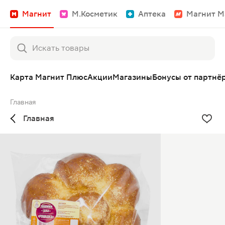
Магнит
М.Косметик
Аптека
Магнит М
Карта Магнит Плюс
Акции
Магазины
Бонусы от партнё
Главная
Главная