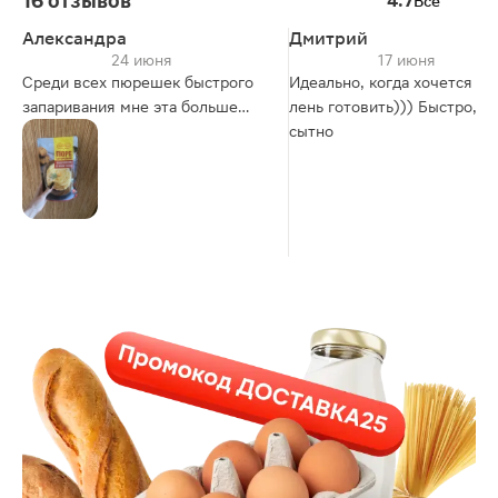
16 отзывов
4.7
Все
Александра
Дмитрий
24 июня
17 июня
Среди всех пюрешек быстрого
Идеально, когда хочется пю
запаривания мне эта больше
лень готовить))) Быстро, вк
всех зашла! Как по мне, у нее
сытно
получается самый
сбалансированный вкус,
особенно если запаривать не
просто горячей водой, а еще
чуть посолить и добавить 10%
сливок... Тогда вкус более
сливочный, но при этом все
равно картофельный! И упаковки
хватает на несколько раз