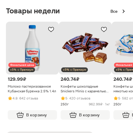
Товары недели
Все
Финальная цена
Финальная 
+5% с Премиум
+5% с Премиум
+5% с Пре
129.99 ₽
240.74 ₽
240.74 ₽
Молоко пастеризованное
Конфеты шоколадные
Конфеты ш
Кубанская буренка 2.5% 1.4л
Snickers Minis с карамелью
мякотью ко
арахисом и нугой
4.8
· 642 отзыва
5
· 420 отзывов
5
· 582 о
250г
962.99 ₽ · 1кг
250г
В корзину
В корзину