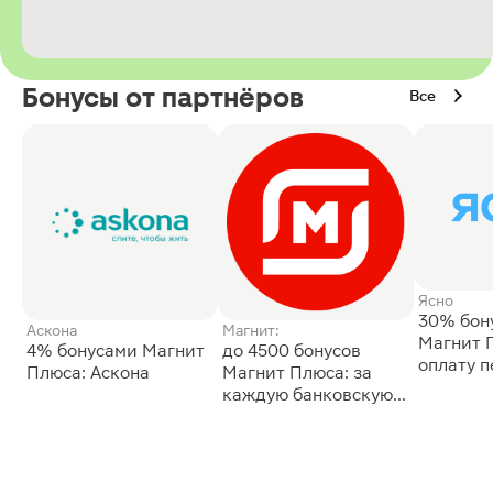
Бонусы от партнёров
Все
Ясно
30% бон
Аскона
Магнит:
Магнит 
4% бонусами Магнит
до 4500 бонусов
оплату 
Плюса: Аскона
Магнит Плюса: за
сессии: 
каждую банковскую
карту