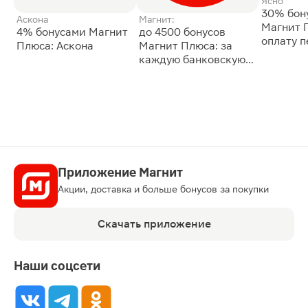
Ясно
30% бон
Аскона
Магнит:
Магнит 
4% бонусами Магнит
до 4500 бонусов
оплату 
Плюса: Аскона
Магнит Плюса: за
сессии: 
каждую банковскую
карту
Приложение Магнит
Акции, доставка и больше бонусов за покупки
Скачать приложение
Наши соцсети