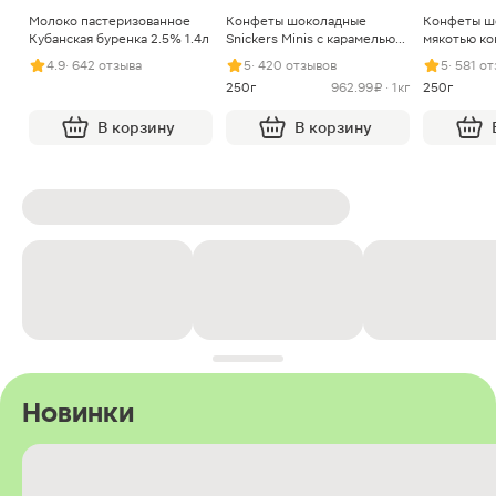
Молоко пастеризованное
Конфеты шоколадные
Конфеты ш
Кубанская буренка 2.5% 1.4л
Snickers Minis с карамелью
мякотью ко
арахисом и нугой
4.9
· 642 отзыва
5
· 420 отзывов
5
· 581 о
250г
962.99 ₽ · 1кг
250г
В корзину
В корзину
Новинки