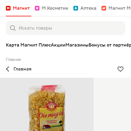
Магнит
М.Косметик
Аптека
Магнит М
Карта Магнит Плюс
Акции
Магазины
Бонусы от партнё
Главная
Главная