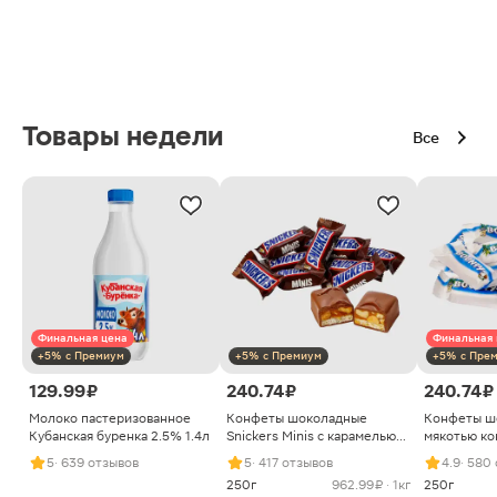
Товары недели
Все
Финальная цена
Финальная 
+5% с Премиум
+5% с Премиум
+5% с Пре
129.99 ₽
240.74 ₽
240.74 ₽
Молоко пастеризованное
Конфеты шоколадные
Конфеты ш
Кубанская буренка 2.5% 1.4л
Snickers Minis с карамелью
мякотью ко
арахисом и нугой
5
· 639 отзывов
5
· 417 отзывов
4.9
· 580
250г
962.99 ₽ · 1кг
250г