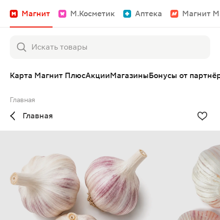
Магнит
М.Косметик
Аптека
Магнит М
Карта Магнит Плюс
Акции
Магазины
Бонусы от партнё
Главная
Главная