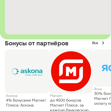
Бонусы от партнёров
Все
Ясно
30% бон
Аскона
Магнит:
Магнит 
4% бонусами Магнит
до 4500 бонусов
оплату 
Плюса: Аскона
Магнит Плюса: за
сессии: 
каждую банковскую