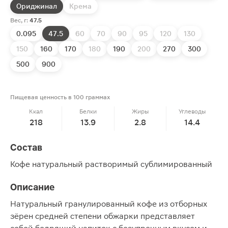
Ориджинал
Крема
Вес, г:
47.5
0.095
47.5
60
70
90
95
120
130
150
160
170
180
190
200
270
300
500
900
Пищевая ценность в 100 граммах
Ккал
Белки
Жиры
Углеводы
218
13.9
2.8
14.4
Состав
Кофе натуральный растворимый сублимированный
Описание
Натуральный гранулированный кофе из отборных
зёрен средней степени обжарки представляет