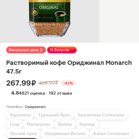
Финальная цена
15 бонусов
Растворимый кофе Ориджинал Monarch
47.5г
267.99 ₽
469.99 ₽
-42%
4.8
4821 оценка · 192 отзыва
Линейка :
Ориджинал
Карамель
Турецкий бриз
Бразилиан Селекшен
Голд
Милиграно
Велюр
Корица
Лесной орех
Ориджинал Интенс
Азиан Селекшен