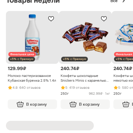
Товары недели
Все
Финальная цена
Финальная 
+5% с Премиум
+5% с Премиум
+5% с Пре
129.99 ₽
240.74 ₽
240.74 ₽
Молоко пастеризованное
Конфеты шоколадные
Конфеты ш
Кубанская буренка 2.5% 1.4л
Snickers Minis с карамелью
мякотью ко
арахисом и нугой
4.8
· 640 отзывов
5
· 419 отзывов
5
· 580 о
250г
962.99 ₽ · 1кг
250г
В корзину
В корзину