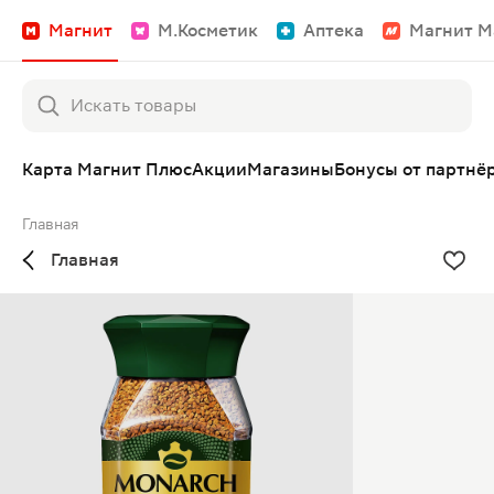
Магнит
М.Косметик
Аптека
Магнит М
Карта Магнит Плюс
Акции
Магазины
Бонусы от партнё
Главная
Главная