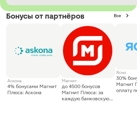
Бонусы от партнёров
Все
Ясно
30% бон
Аскона
Магнит:
Магнит 
4% бонусами Магнит
до 4500 бонусов
оплату 
Плюса: Аскона
Магнит Плюса: за
сессии: 
каждую банковскую
карту