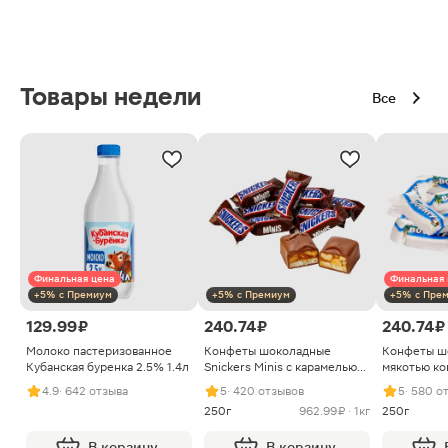
Товары недели
Все
Финальная цена
Финальная 
+5% с Премиум
+5% с Премиум
+5% с Пре
129.99 ₽
240.74 ₽
240.74 ₽
Молоко пастеризованное
Конфеты шоколадные
Конфеты ш
Кубанская буренка 2.5% 1.4л
Snickers Minis с карамелью
мякотью ко
арахисом и нугой
4.9
· 642 отзыва
5
· 420 отзывов
5
· 580 о
250г
962.99 ₽ · 1кг
250г
В корзину
В корзину