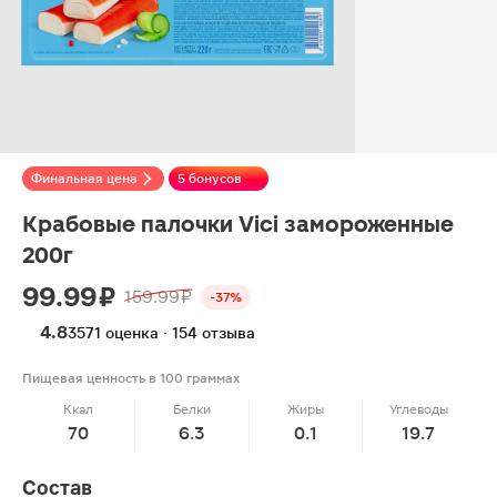
Финальная цена
5 бонусов
Крабовые палочки Vici замороженные
200г
99.99 ₽
159.99 ₽
-37%
4.8
3571 оценка · 154 отзыва
Пищевая ценность в 100 граммах
Ккал
Белки
Жиры
Углеводы
70
6.3
0.1
19.7
Состав