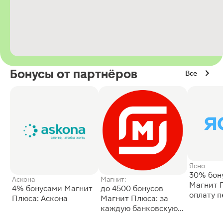
Бонусы от партнёров
Все
Ясно
30% бон
Аскона
Магнит:
Магнит 
4% бонусами Магнит
до 4500 бонусов
оплату 
Плюса: Аскона
Магнит Плюса: за
сессии: 
каждую банковскую
карту