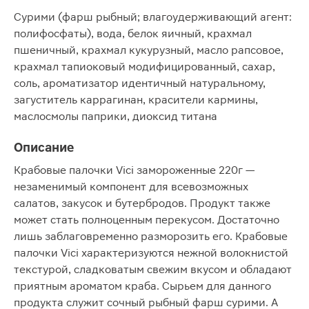
Сурими (фарш рыбный; влагоудерживающий агент:
полифосфаты), вода, белок яичный, крахмал
пшеничный, крахмал кукурузный, масло рапсовое,
крахмал тапиоковый модифицированный, сахар,
соль, ароматизатор идентичный натуральному,
загуститель каррагинан, красители кармины,
маслосмолы паприки, диоксид титана
Описание
Крабовые палочки Vici замороженные 220г —
незаменимый компонент для всевозможных
салатов, закусок и бутербродов. Продукт также
может стать полноценным перекусом. Достаточно
лишь заблаговременно разморозить его. Крабовые
палочки Vici характеризуются нежной волокнистой
текстурой, сладковатым свежим вкусом и обладают
приятным ароматом краба. Сырьем для данного
продукта служит сочный рыбный фарш сурими. А