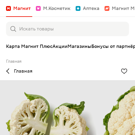
Магнит
М.Косметик
Аптека
Магнит М
Карта Магнит Плюс
Акции
Магазины
Бонусы от партнё
Главная
Главная