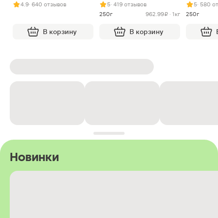
арахисом и нугой
4.9
· 640 отзывов
5
· 419 отзывов
5
· 580 о
250г
962.99 ₽ · 1кг
250г
В корзину
В корзину
Новинки