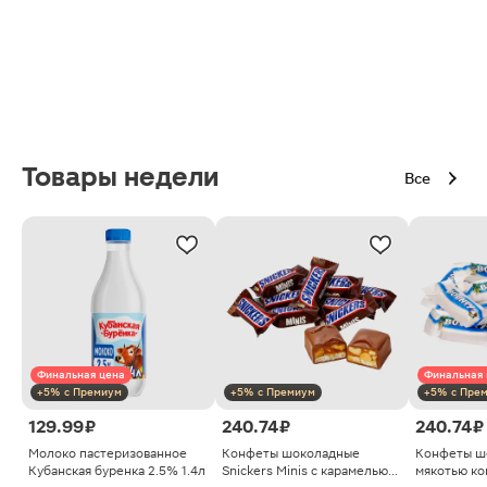
Товары недели
Все
Финальная цена
Финальная 
+5% с Премиум
+5% с Премиум
+5% с Пре
129.99 ₽
240.74 ₽
240.74 ₽
Молоко пастеризованное
Конфеты шоколадные
Конфеты ш
Кубанская буренка 2.5% 1.4л
Snickers Minis с карамелью
мякотью ко