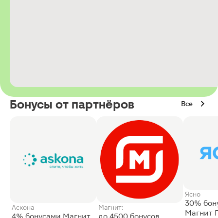
Бонусы от партнёров
Все
Ясно
30% бон
Аскона
Магнит:
Магнит 
4% бонусами Магнит
до 4500 бонусов