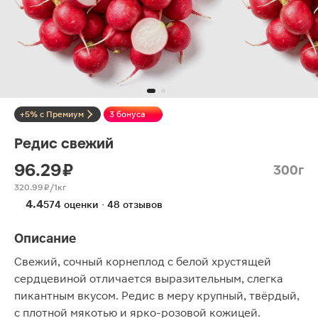
+5% с Премиум
3 бонуса
Редис свежий
96.29 ₽
300г
320.99 ₽/1кг
4.4
574 оценки · 48 отзывов
Описание
Свежий, сочный корнеплод с белой хрустящей
сердцевиной отличается выразительным, слегка
пикантным вкусом. Редис в меру крупный, твёрдый,
с плотной мякотью и ярко-розовой кожицей.