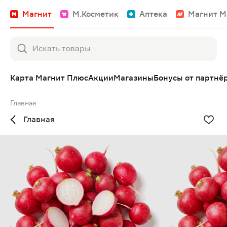
Магнит
М.Косметик
Аптека
Магнит М
Карта Магнит Плюс
Акции
Магазины
Бонусы от партнё
Главная
Главная