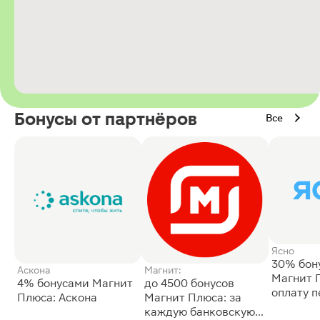
Бонусы от партнёров
Все
Ясно
30% бон
Аскона
Магнит:
Магнит 
4% бонусами Магнит
до 4500 бонусов
оплату 
Плюса: Аскона
Магнит Плюса: за
сессии: 
каждую банковскую