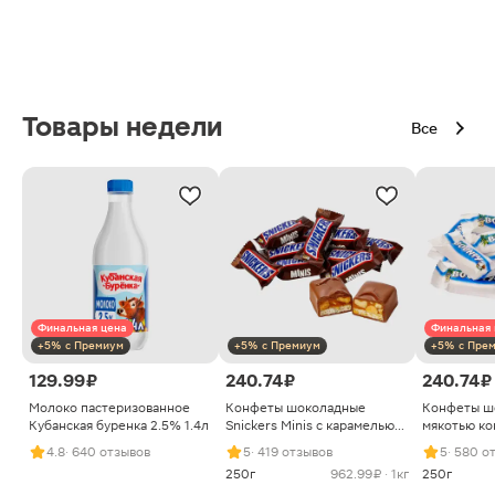
Товары недели
Все
Финальная цена
Финальная 
+5% с Премиум
+5% с Премиум
+5% с Пре
129.99 ₽
240.74 ₽
240.74 ₽
Молоко пастеризованное
Конфеты шоколадные
Конфеты ш
Кубанская буренка 2.5% 1.4л
Snickers Minis с карамелью
мякотью ко
арахисом и нугой
4.8
· 640 отзывов
5
· 419 отзывов
5
· 580 о
250г
962.99 ₽ · 1кг
250г