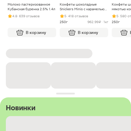
Молоко пастеризованное
Конфеты шоколадные
Конфеты ш
Кубанская буренка 2.5% 1.4л
Snickers Minis с карамелью
мякотью ко
арахисом и нугой
4.8
· 639 отзывов
5
· 418 отзывов
5
· 580 о
250г
962.99 ₽ · 1кг
250г
В корзину
В корзину
Новинки