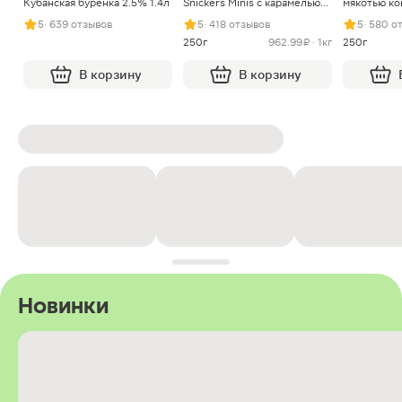
Кубанская буренка 2.5% 1.4л
Snickers Minis с карамелью
мякотью ко
арахисом и нугой
5
· 639 отзывов
5
· 418 отзывов
5
· 580 о
250г
962.99 ₽ · 1кг
250г
В корзину
В корзину
Новинки