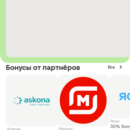
Бонусы от партнёров
Все
Ясно
30% бон
Аскона
Магнит: