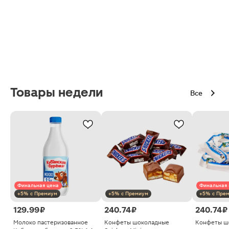
Товары недели
Все
Финальная цена
Финальная 
+5% с Премиум
+5% с Премиум
+5% с Пре
129.99 ₽
240.74 ₽
240.74 ₽
Молоко пастеризованное
Конфеты шоколадные
Конфеты ш