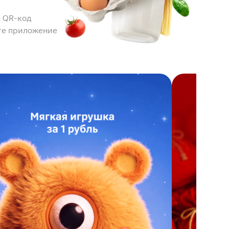
 QR-код
те приложение