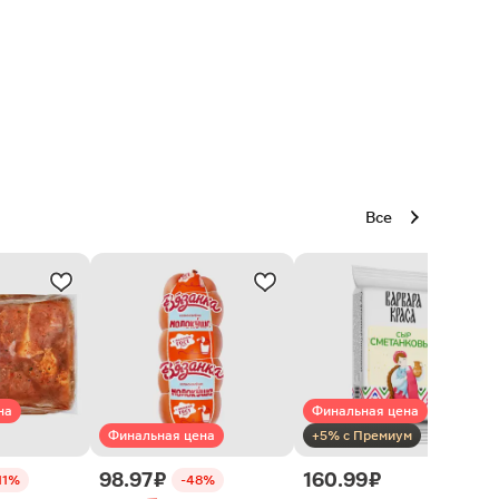
Все
на
Финальная цена
Финальная цена
+5% с Премиум
98.97 ₽
160.99 ₽
11%
-48%