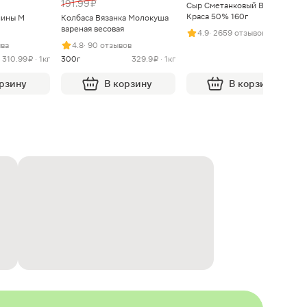
191.99 ₽
Сыр Сметанковый Варвара
Краса 50% 160г
нины М
Колбаса Вязанка Молокуша
вареная весовая
4.9
· 2659 отзывов
ыва
4.8
· 90 отзывов
310.99 ₽ · 1кг
300г
329.9 ₽ · 1кг
орзину
В корзину
В корзину