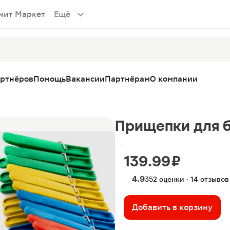
нит Маркет
Ещё
артнёров
Помощь
Вакансии
Партнёрам
О компании
Прищепки для б
139.99 ₽
4.9
352 оценки · 14 отзывов
Добавить в корзину