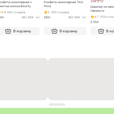
734.97 ₽
онфеты шоколадные с
Конфеты шоколадные Twix
якотью кокоса Bounty
Minis
Шашлык из сви
Свежесть
4.9
· 580 отзывов
5
· 330 отзывов
4.7
· 1534 отз
50г
962.99 ₽ · 1кг
250г
962.99 ₽ · 1кг
2.10кг
В корзину
В корзину
В к