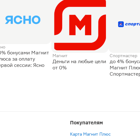
сно
0% бонусами Магнит
Магнит
Спортмастер
люса за оплату
Деньги на любые цели
до 4% бону
ервой сессии: Ясно
от 0%
Магнит Плюс
Спортмасте
Покупателям
Карта Магнит Плюс