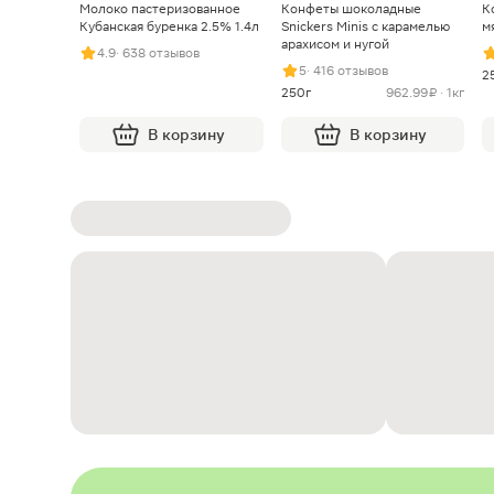
Молоко пастеризованное
Конфеты шоколадные
К
Кубанская буренка 2.5% 1.4л
Snickers Minis с карамелью
м
арахисом и нугой
4.9
· 638 отзывов
5
· 416 отзывов
2
250г
962.99 ₽ · 1кг
В корзину
В корзину