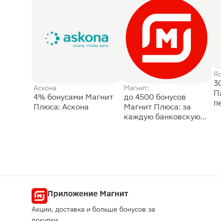
Я
3
Аскона
Магнит:
П
4% бонусами Магнит
до 4500 бонусов
п
Плюса: Аскона
Магнит Плюса: за
каждую банковскую
карту
Приложение Магнит
Акции, доставка и больше бонусов за
покупки