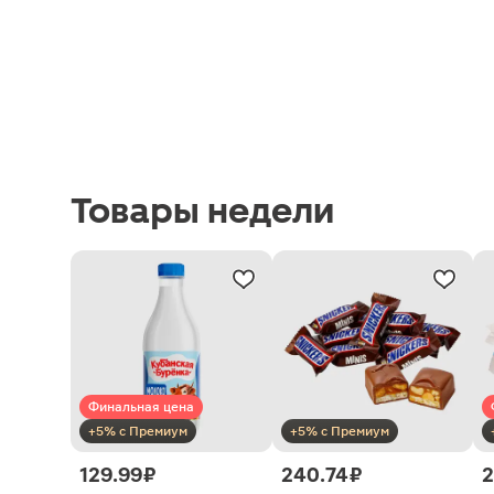
Товары недели
Финальная цена
+5% с Премиум
+5% с Премиум
129.99 ₽
240.74 ₽
2