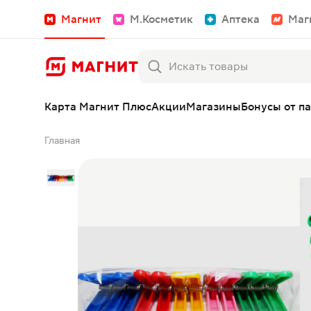
Магнит
М.Косметик
Аптека
Маг
Карта Магнит Плюс
Акции
Магазины
Бонусы от п
Главная