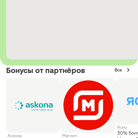
Бонусы от партнёров
Все
Ясно
30% бон
Аскона
Магнит: