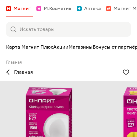
Магнит
М.Косметик
Аптека
Магнит М
Карта Магнит Плюс
Акции
Магазины
Бонусы от партнё
Главная
Главная