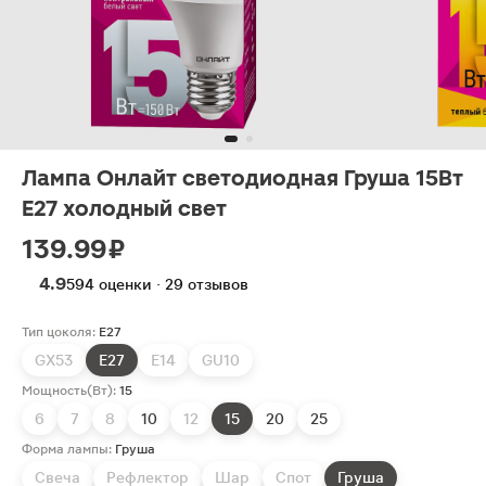
Лампа Онлайт светодиодная Груша 15Вт
Е27 холодный свет
139.99 ₽
4.9
594 оценки · 29 отзывов
Тип цоколя:
E27
GX53
E27
E14
GU10
Мощность(Вт):
15
6
7
8
10
12
15
20
25
Форма лампы:
Груша
Свеча
Рефлектор
Шар
Спот
Груша