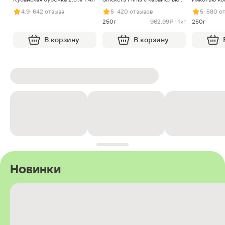
арахисом и нугой
4.9
· 642 отзыва
5
· 420 отзывов
5
· 580 о
250г
962.99 ₽ · 1кг
250г
В корзину
В корзину
Новинки