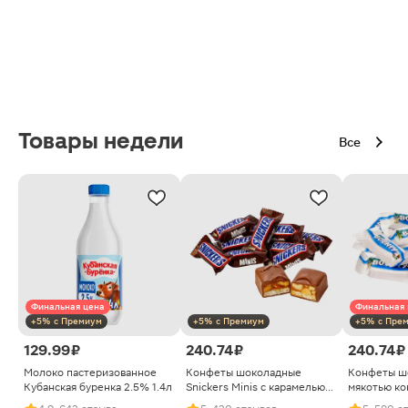
Товары недели
Все
Финальная цена
Финальная 
+5% с Премиум
+5% с Премиум
+5% с Пре
129.99 ₽
240.74 ₽
240.74 ₽
Молоко пастеризованное
Конфеты шоколадные
Конфеты ш
Кубанская буренка 2.5% 1.4л
Snickers Minis с карамелью
мякотью ко
арахисом и нугой