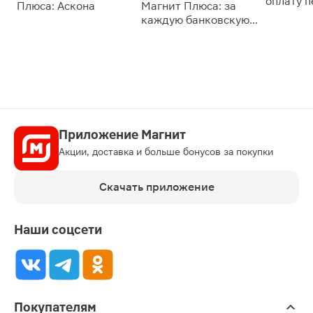
оплату 
Плюса: Аскона
Магнит Плюса: за
сессии: 
каждую банковскую
карту
Приложение Магнит
Акции, доставка и больше бонусов за покупки
Скачать приложение
Наши соцсети
Покупателям