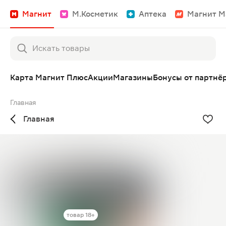
Магнит
М.Косметик
Аптека
Магнит М
Карта Магнит Плюс
Акции
Магазины
Бонусы от партнё
Главная
Главная
товар 18+