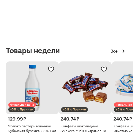
Товары недели
Все
Финальная цена
Финальная 
+5% с Премиум
+5% с Премиум
+5% с Пре
129.99 ₽
240.74 ₽
240.74 ₽
Молоко пастеризованное
Конфеты шоколадные
Конфеты ш
Кубанская буренка 2.5% 1.4л
Snickers Minis с карамелью
мякотью ко