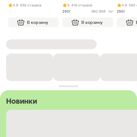
арахисом и нугой
4.9
· 638 отзывов
5
· 416 отзывов
4.9
· 580
250г
962.99 ₽ · 1кг
250г
В корзину
В корзину
Новинки