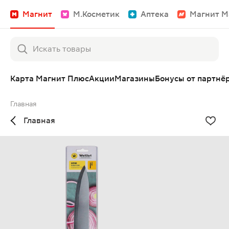
Магнит
М.Косметик
Аптека
Магнит М
Карта Магнит Плюс
Акции
Магазины
Бонусы от партнё
Главная
Главная