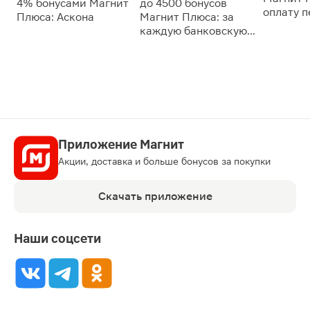
4% бонусами Магнит
до 4500 бонусов
оплату 
Плюса: Аскона
Магнит Плюса: за
сессии: 
каждую банковскую
карту
Приложение Магнит
Акции, доставка и больше бонусов за покупки
Скачать приложение
Наши соцсети