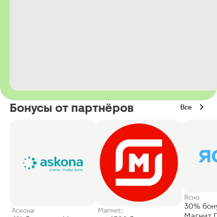
Бонусы от партнёров
Все
Ясно
30% бон
Аскона
Магнит:
Магнит 