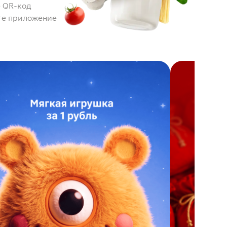
 QR-код
те приложение