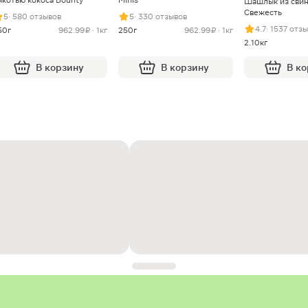
Шашлык из сви
Свежесть
5
· 580 отзывов
5
· 330 отзывов
4.7
· 1537 отз
50г
962.99 ₽ · 1кг
250г
962.99 ₽ · 1кг
2.10кг
В корзину
В корзину
В к