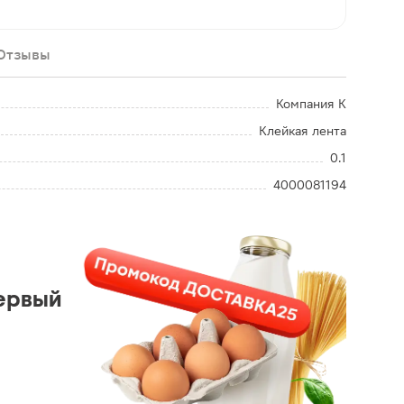
Отзывы
Компания К
Клейкая лента
0.1
4000081194
ервый