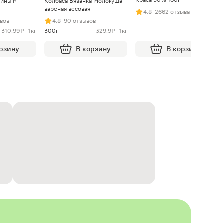
нины М
Колбаса Вязанка Молокуша
вареная весовая
4.8
· 2662 отзыва
ывов
4.8
· 90 отзывов
310.99 ₽ · 1кг
300г
329.9 ₽ · 1кг
орзину
В корзину
В корзину