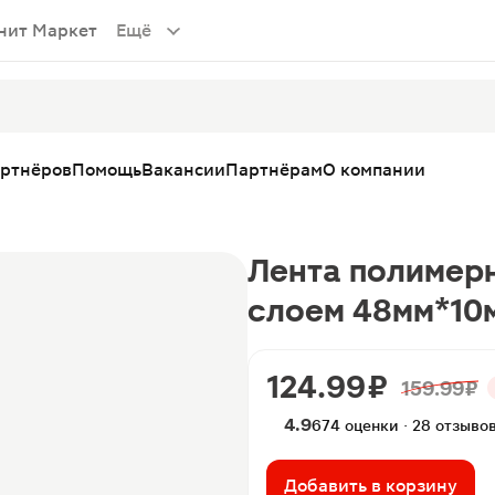
нит Маркет
Ещё
артнёров
Помощь
Вакансии
Партнёрам
О компании
Лента полимерн
слоем 48мм*10
124.99 ₽
159.99 ₽
4.9
674 оценки · 28 отзыво
Добавить в корзину