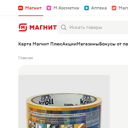
Магнит
М.Косметик
Аптека
Маг
Карта Магнит Плюс
Акции
Магазины
Бонусы от п
Главная