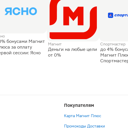
сно
0% бонусами Магнит
Магнит
Спортмастер
люса за оплату
Деньги на любые цели
до 4% бону
ервой сессии: Ясно
от 0%
Магнит Плюс
Спортмасте
Покупателям
Карта Магнит Плюс
Промокоды Доставки