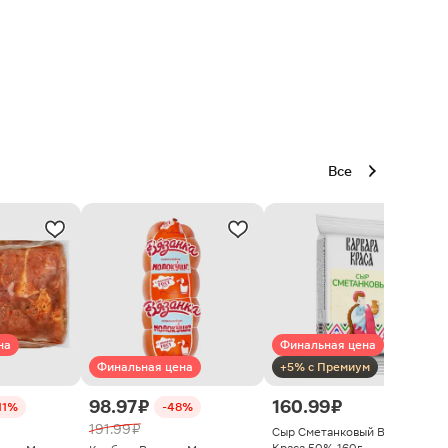
Все
на
Финальная цена
Финальная цена
+5% с Премиум
98.97 ₽
160.99 ₽
11%
-48%
191.99 ₽
Сыр Сметанковый Варвара
Краса 50% 160г