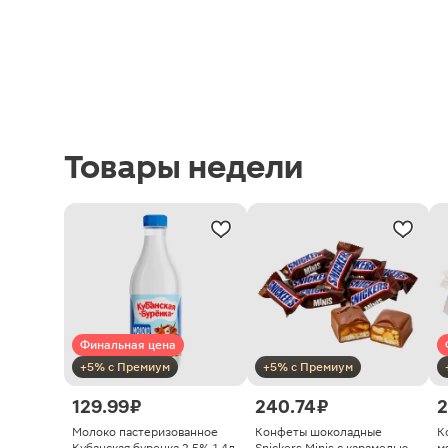
Товары недели
Финальная цена
+5% с Премиум
+5% с Премиум
129.99 ₽
240.74 ₽
2
Молоко пастеризованное
Конфеты шоколадные
К
Кубанская буренка 2.5% 1.4л
Snickers Minis с карамелью
м