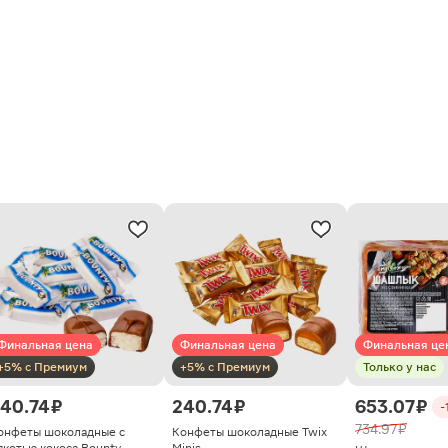
Финальная цена
Финальная цена
Финальная це
+5% с Премиум
+5% с Премиум
Только у нас
40.74 ₽
240.74 ₽
653.07 ₽
-
734.97 ₽
онфеты шоколадные с
Конфеты шоколадные Twix
якотью кокоса Bounty
Minis