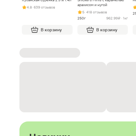
арахисом и нугой
4.8
· 639 отзывов
5
· 418 отзывов
2
250г
962.99 ₽ · 1кг
В корзину
В корзину