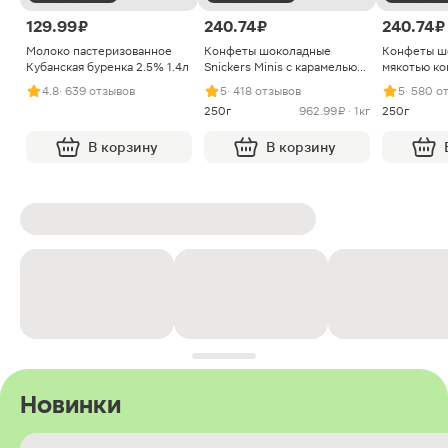
129.99 ₽
240.74 ₽
240.74 ₽
Молоко пастеризованное
Конфеты шоколадные
Конфеты ш
Кубанская буренка 2.5% 1.4л
Snickers Minis с карамелью
мякотью ко
арахисом и нугой
4.8
· 639 отзывов
5
· 418 отзывов
5
· 580 о
250г
962.99 ₽ · 1кг
250г
В корзину
В корзину
Новинки