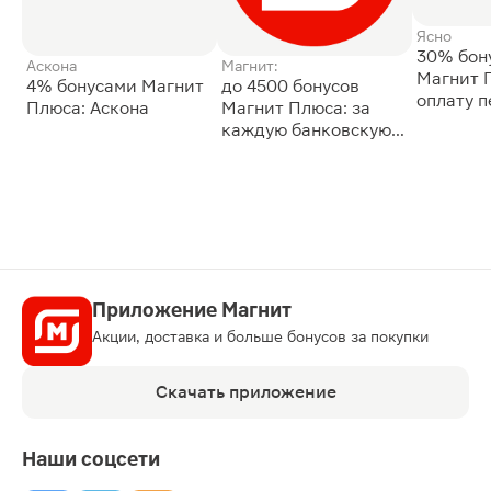
Ясно
30% бон
Аскона
Магнит:
Магнит 
4% бонусами Магнит
до 4500 бонусов
оплату 
Плюса: Аскона
Магнит Плюса: за
сессии: 
каждую банковскую
карту
Приложение Магнит
Акции, доставка и больше бонусов за покупки
Скачать приложение
Наши соцсети