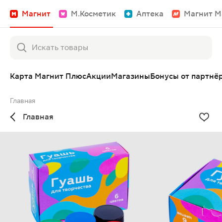
Магнит
М.Косметик
Аптека
Магнит М
Карта Магнит Плюс
Акции
Магазины
Бонусы от партнё
Главная
Главная