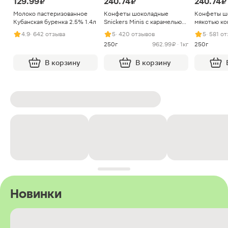
129.99 ₽
240.74 ₽
240.74 ₽
Молоко пастеризованное
Конфеты шоколадные
Конфеты ш
Кубанская буренка 2.5% 1.4л
Snickers Minis с карамелью
мякотью ко
арахисом и нугой
4.9
· 642 отзыва
5
· 420 отзывов
5
· 581 о
250г
962.99 ₽ · 1кг
250г
В корзину
В корзину
Новинки