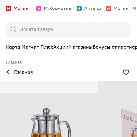
Магнит
М.Косметик
Аптека
Магнит М
Карта Магнит Плюс
Акции
Магазины
Бонусы от партнё
Главная
Главная