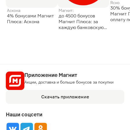
Ясно
30% бон
Аскона
Магнит:
Магнит 
4% бонусами Магнит
до 4500 бонусов
оплату 
Плюса: Аскона
Магнит Плюса: за
сессии: 
каждую банковскую
карту
Приложение Магнит
Акции, доставка и больше бонусов за покупки
Скачать приложение
Наши соцсети