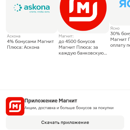
Ясно
30% бон
Аскона
Магнит:
Магнит 
4% бонусами Магнит
до 4500 бонусов
оплату 
Плюса: Аскона
Магнит Плюса: за
сессии: 
каждую банковскую
карту
Приложение Магнит
Акции, доставка и больше бонусов за покупки
Скачать приложение