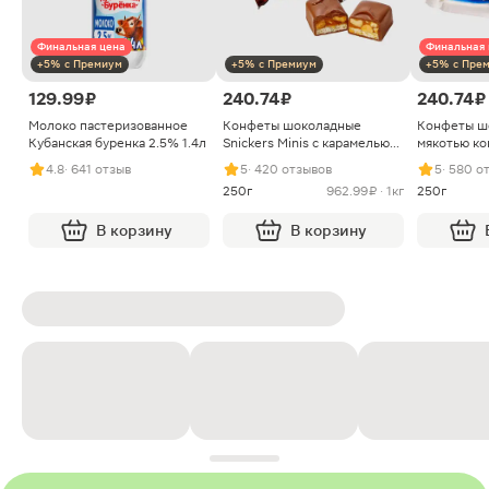
Финальная цена
Финальная 
+5% с Премиум
+5% с Премиум
+5% с Пре
129.99 ₽
240.74 ₽
240.74 ₽
Молоко пастеризованное
Конфеты шоколадные
Конфеты ш
Кубанская буренка 2.5% 1.4л
Snickers Minis с карамелью
мякотью ко
арахисом и нугой
4.8
· 641 отзыв
5
· 420 отзывов
5
· 580 о
250г
962.99 ₽ · 1кг
250г
В корзину
В корзину