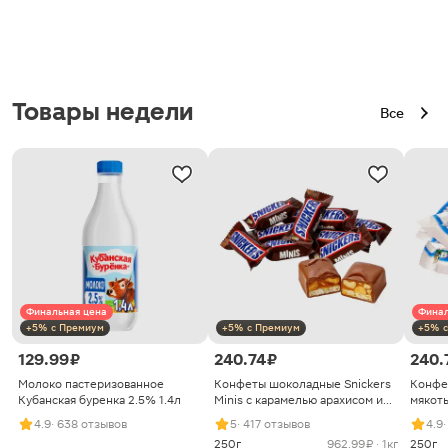
Товары недели
Все
Финальная цена
Финал
+5% с Премиум
+5% с Премиум
+5% с
129.99 ₽
240.74 ₽
240.
Молоко пастеризованное
Конфеты шоколадные Snickers
Конфе
Кубанская буренка 2.5% 1.4л
Minis с карамелью арахисом и
мякоть
нугой
4.9
· 638 отзывов
5
· 417 отзывов
4.9
250г
962.99 ₽ · 1кг
250г