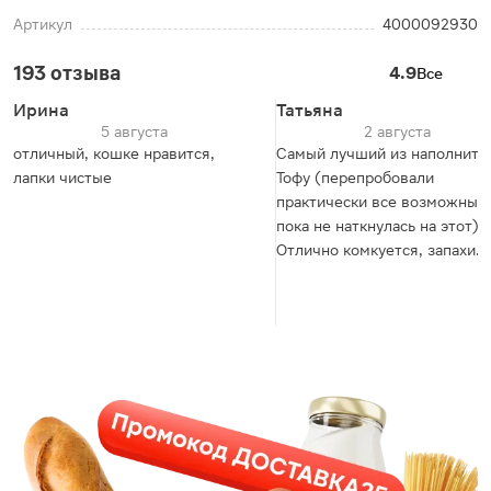
Артикул
4000092930
193 отзыва
4.9
Все
Ирина
Татьяна
5 августа
2 августа
отличный, кошке нравится,
Самый лучший из наполните
лапки чистые
Тофу (перепробовали
практически все возможные,
пока не наткнулась на этот).
Отлично комкуется, запахи
блокирует на 10 из 10 баллов
и приятный бонус - компакт
хранение, за счёт вакуумной
упаковки.