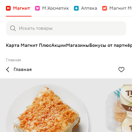
Магнит
М.Косметик
Аптека
Магнит М
Карта Магнит Плюс
Акции
Магазины
Бонусы от партнё
Главная
Главная