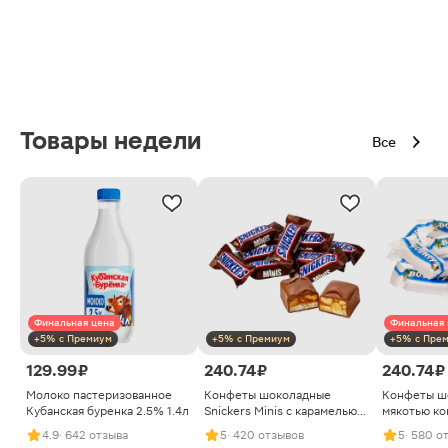
Товары недели
Все
Финальная цена
Финальная 
+5% с Премиум
+5% с Премиум
+5% с Пре
129.99 ₽
240.74 ₽
240.74 ₽
Молоко пастеризованное
Конфеты шоколадные
Конфеты ш
Кубанская буренка 2.5% 1.4л
Snickers Minis с карамелью
мякотью ко
арахисом и нугой
4.9
· 642 отзыва
5
· 420 отзывов
5
· 580 о