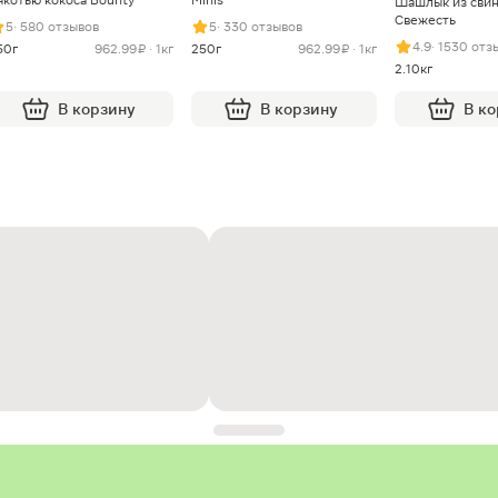
Шашлык из сви
Свежесть
5
· 580 отзывов
5
· 330 отзывов
4.9
· 1530 отз
50г
962.99 ₽ · 1кг
250г
962.99 ₽ · 1кг
2.10кг
В корзину
В корзину
В к