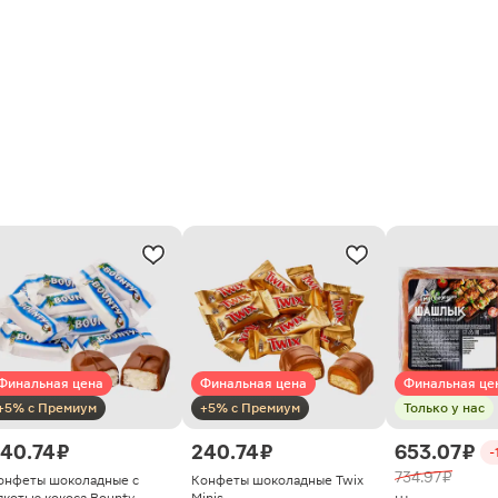
Финальная цена
Финальная цена
Финальная це
+5% с Премиум
+5% с Премиум
Только у нас
40.74 ₽
240.74 ₽
653.07 ₽
-
734.97 ₽
онфеты шоколадные с
Конфеты шоколадные Twix
якотью кокоса Bounty
Minis