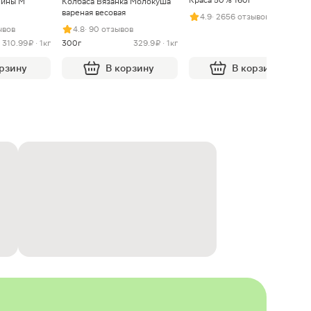
нины М
Колбаса Вязанка Молокуша
вареная весовая
4.9
· 2656 отзывов
ывов
4.8
· 90 отзывов
310.99 ₽ · 1кг
300г
329.9 ₽ · 1кг
орзину
В корзину
В корзину