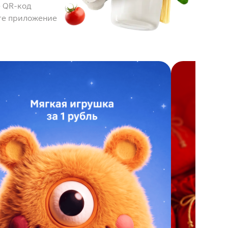
 QR-код
те приложение