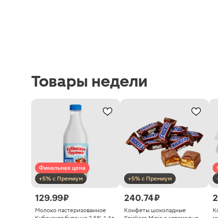
Товары недели
Финальная цена
+5% с Премиум
+5% с Премиум
129.99 ₽
240.74 ₽
2
Молоко пастеризованное
Конфеты шоколадные
К
Кубанская буренка 2.5% 1.4л
Snickers Minis с карамелью
м