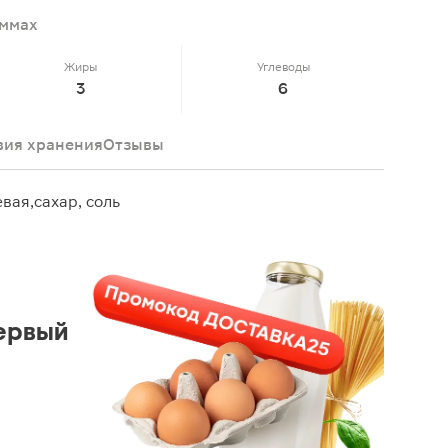
аммах
Жиры
Углеводы
3
6
вия хранения
Отзывы
вая,сахар, соль
ервый