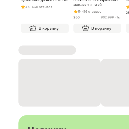
арахисом и нугой
4.9
· 638 отзывов
5
· 416 отзывов
2
250г
962.99 ₽ · 1кг
В корзину
В корзину