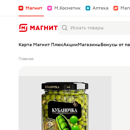
Магнит
М.Косметик
Аптека
Маг
Карта Магнит Плюс
Акции
Магазины
Бонусы от п
Главная