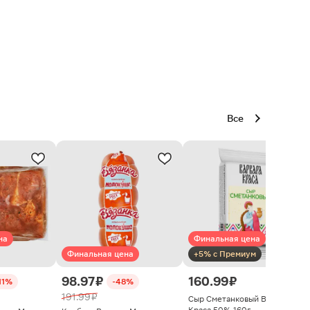
Все
на
Финальная цена
Финальная цена
+5% с Премиум
98.97 ₽
160.99 ₽
11%
-48%
191.99 ₽
Сыр Сметанковый Варвара
Краса 50% 160г