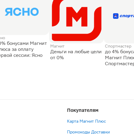
сно
0% бонусами Магнит
Магнит
Спортмастер
люса за оплату
Деньги на любые цели
до 4% бону
ервой сессии: Ясно
от 0%
Магнит Плюс
Спортмасте
Покупателям
Карта Магнит Плюс
Промокоды Доставки