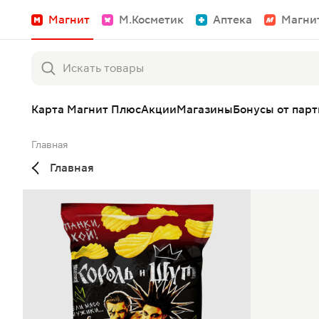
Магнит
М.Косметик
Аптека
Магни
Карта Магнит Плюс
Акции
Магазины
Бонусы от пар
Главная
Главная