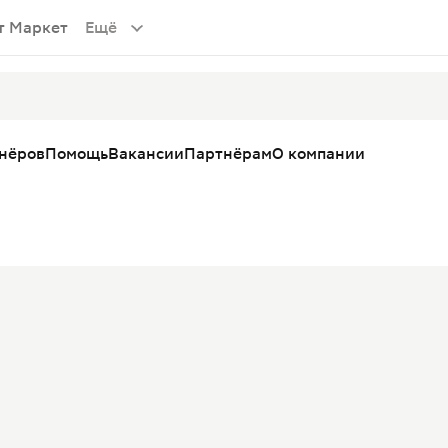
т Маркет
Ещё
тнёров
Помощь
Вакансии
Партнёрам
О компании