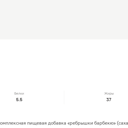
Белки
Жиры
5.5
37
омплексная пищевая добавка «ребрышки барбекю» (сахар,