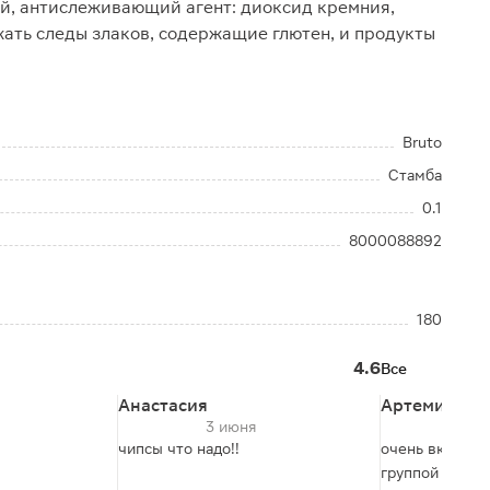
ый, антислеживающий агент: диоксид кремния,
жать следы злаков, содержащие глютен, и продукты
Bruto
Стамба
0.1
8000088892
180
4.6
Все
Анастасия
Артемий
3 июня
2 
чипсы что надо!!
очень вкусные
группой