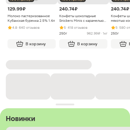
129.99 ₽
240.74 ₽
240.74 ₽
Молоко пастеризованное
Конфеты шоколадные
Конфеты ш
Кубанская буренка 2.5% 1.4л
Snickers Minis с карамелью
мякотью ко
арахисом и нугой
4.8
· 640 отзывов
5
· 418 отзывов
5
· 580 о
250г
962.99 ₽ · 1кг
250г
В корзину
В корзину
Новинки