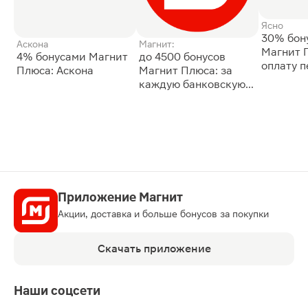
Ясно
30% бон
Аскона
Магнит:
Магнит 
4% бонусами Магнит
до 4500 бонусов
оплату 
Плюса: Аскона
Магнит Плюса: за
сессии: 
каждую банковскую
карту
Приложение Магнит
Акции, доставка и больше бонусов за покупки
Скачать приложение
Наши соцсети