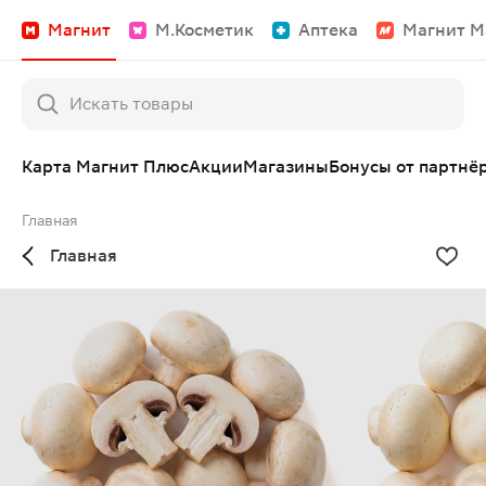
Магнит
М.Косметик
Аптека
Магнит М
Карта Магнит Плюс
Акции
Магазины
Бонусы от партнё
Главная
Главная