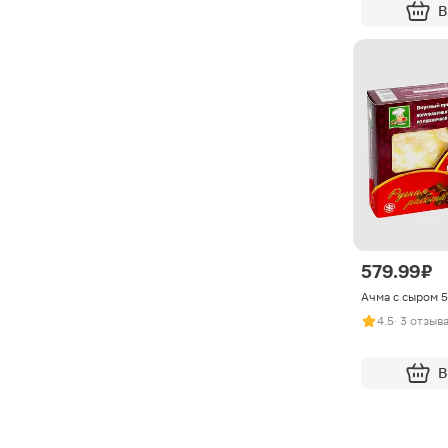
В
579.99 ₽
Ачма с сыром 
4.5
· 3 отзыв
В