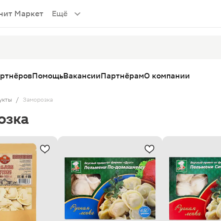
нит Маркет
Ещё
артнёров
Помощь
Вакансии
Партнёрам
О компании
укты
/
Заморозка
озка