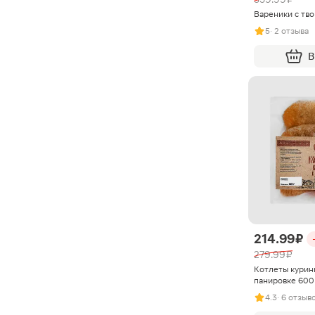
Вареники с тв
5
· 2 отзыва
В
214.99 ₽
279.99 ₽
Котлеты курин
панировке 600
4.3
· 6 отзыв