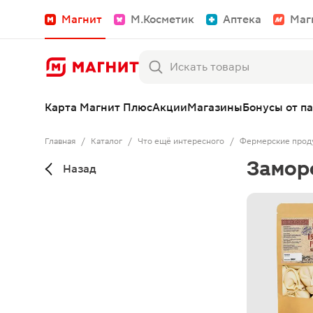
Магнит
М.Косметик
Аптека
Маг
Карта Магнит Плюс
Акции
Магазины
Бонусы от п
Главная
/
Каталог
/
Что ещё интересного
/
Фермерские прод
Замор
Назад