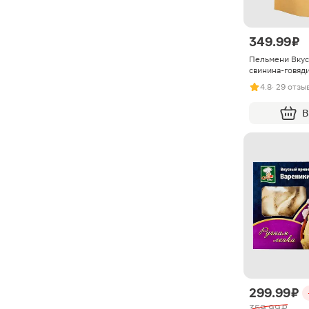
349.99 ₽
Пельмени Вкус
свинина-говяд
4.8
· 29 отзы
В
299.99 ₽
359.99 ₽