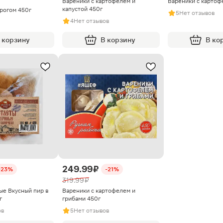
Вареники с картофелем и
Вареники с картоф
капустой 450г
орогом 450г
5
Нет отзывов
4
Нет отзывов
 корзину
В корзину
В ко
249.99 ₽
-23%
-21%
319.99 ₽
ые Вкусный пир в
Вареники с картофелем и
г
грибами 450г
ов
5
Нет отзывов