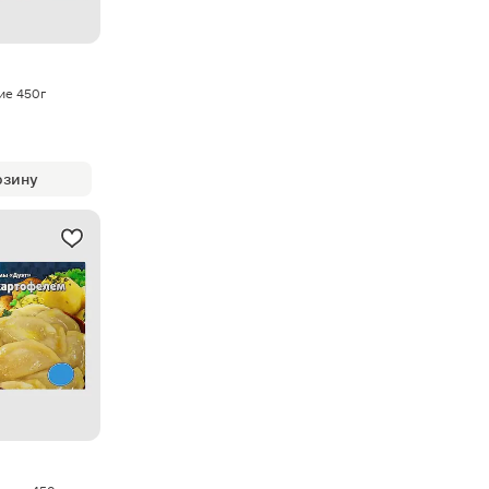
ие 450г
рзину