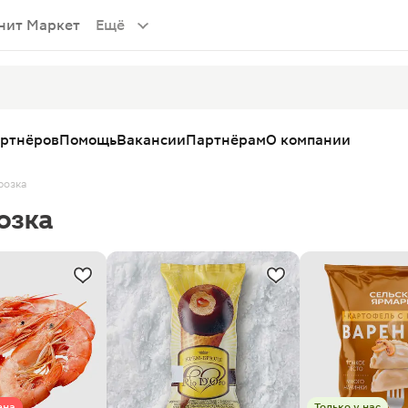
нит Маркет
Ещё
артнёров
Помощь
Вакансии
Партнёрам
О компании
розка
озка
ена
Только у нас