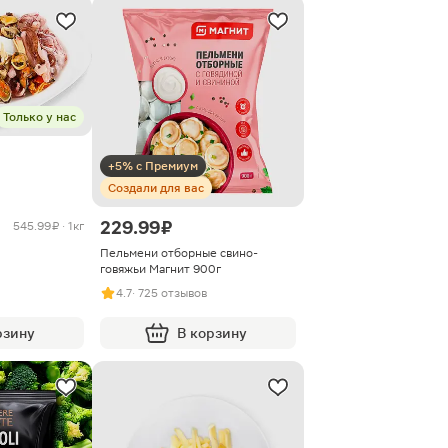
Только у нас
+5% с Премиум
Создали для вас
229.99 ₽
545.99 ₽ · 1кг
Пельмени отборные свино-
говяжьи Магнит 900г
4.7
· 725 отзывов
рзину
В корзину