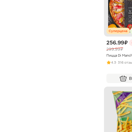
Суперцена
256.99 ₽
299.99 ₽
Пицца Di Manch
4.3
· 316 отз
В