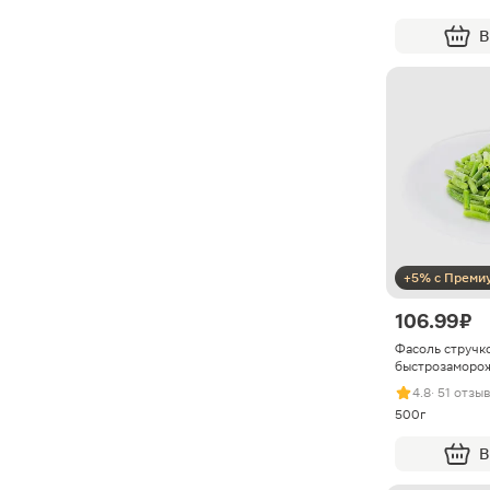
В
+5% с Преми
106.99 ₽
Фасоль стручк
быстрозаморо
4.8
· 51 отзыв
500г
В