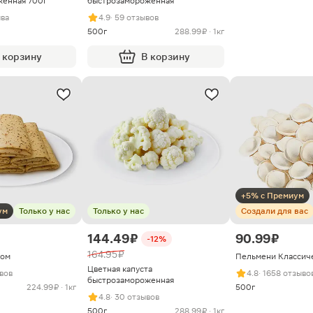
женная 700г
быстрозамороженная
ыва
4.9
· 59 отзывов
500г
288.99 ₽ · 1кг
 корзину
В корзину
+5% с Премиум
ум
Только у нас
Только у нас
Создали для вас
144.49 ₽
90.99 ₽
-12%
164.95 ₽
сом
Пельмени Классич
Цветная капуста
ывов
4.8
· 1658 отзыво
быстрозамороженная
224.99 ₽ · 1кг
500г
4.8
· 30 отзывов
500г
288.99 ₽ · 1кг