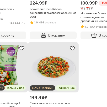
224.99 ₽
100.99 ₽
-15
119.99 ₽
ртофелем и
Брокколи Green Ribbon
м
соцветиями быстрозамороженная
Мороженое Эскимо
700г
с шоколадным топп
ыва
дробленным минда
4.9
· 498 отзывов
192.99 ₽ · 1кг
of Taste 80г
4.8
· 100 отзывов
 корзину
В корзину
В ко
ум
Только у нас
+5% с Премиум
Только у нас
144.49 ₽
ibbon 8 овощей
Смесь мексиканская овощная