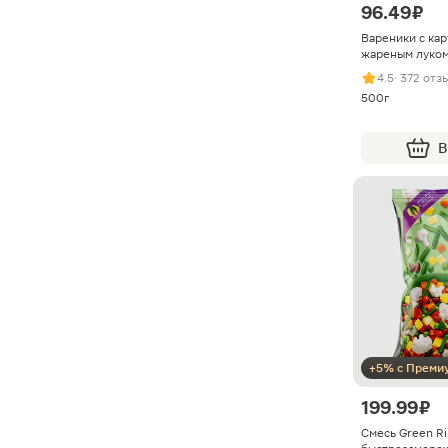
96.49 ₽
Вареники с ка
жареным луко
4.5
· 372 отз
500г
В
+5% с Преми
199.99 ₽
Смесь Green R