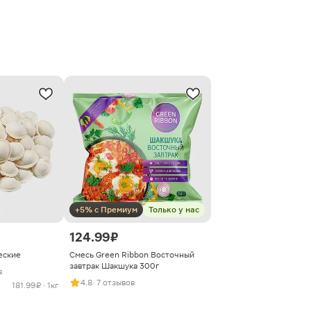
+5% с Премиум
Только у нас
124.99 ₽
еские
Смесь Green Ribbon Восточный
завтрак Шакшука 300г
в
4.8
· 7 отзывов
181.99 ₽ · 1кг