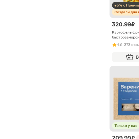
+5% с Преми
Создали для 
320.99 ₽
Картофель фри
быстрозаморо
4.8
· 373 отз
В
Только у нас
209.99 ₽