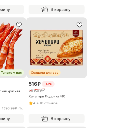
рзину
В корзину
Только у нас
Создали для вас
516 ₽
-13%
599.99 ₽
ская красная
Хачапури Лодочка 410г
4.3
· 10 отзывов
1390.99 ₽ · 1кг
рзину
В корзину