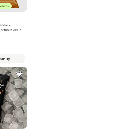
ители
елем и
Ярмарка 350г
рзину