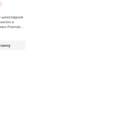
%
 шоколадное
ингом и
лем Premiere
рзину