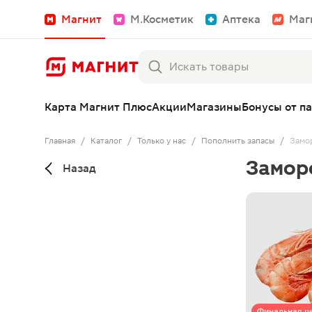
Магнит
М.Косметик
Аптека
Маг
Карта Магнит Плюс
Акции
Магазины
Бонусы от п
Главная
/
Каталог
/
Только у нас
/
Пополнить запасы
/
Замо
Замор
Назад
Финальная ц