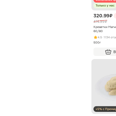
Только у нас
320.99 ₽
474.99 ₽
Креветки Магн
60/80
4.5
· 1134 от
500г
В
+5% с Преми