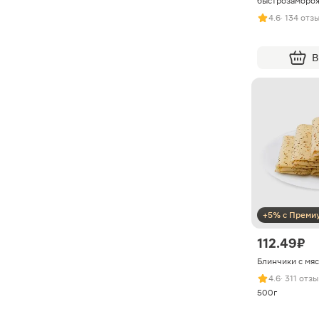
быстрозаморо
4.6
· 134 отз
В
+5% с Преми
112.49 ₽
Блинчики с мя
4.6
· 311 отз
500г