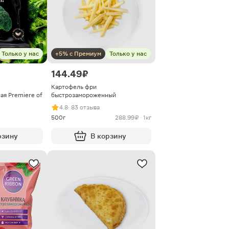
Только у нас
+5% с Премиум
Только у нас
144.49 ₽
Картофель фри
я Premiere of
быстрозамороженный
4.8
· 83 отзыва
500г
288.99 ₽ · 1кг
рзину
В корзину