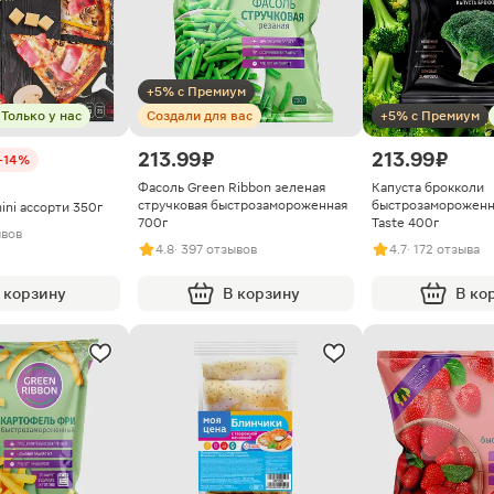
+5% с Премиум
Только у нас
Создали для вас
+5% с Премиум
213.99 ₽
213.99 ₽
-14%
Фасоль Green Ribbon зеленая
Капуста брокколи
стручковая быстрозамороженная
быстрозамороженна
ini ассорти 350г
700г
Taste 400г
ывов
4.8
· 397 отзывов
4.7
· 172 отзыва
 корзину
В корзину
В ко