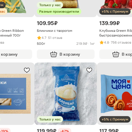
ум
Только у нас
вас
Разные производители
+5% с Премиум
109.95 ₽
139.99 ₽
 Green Ribbon
Блинчики с творогом
Клубника Green Ri
женный 700г
быстрозамороженн
4.7
· 51 отзыв
ыва
4.8
· 756 отзывов
500г
219.9 ₽ · 1кг
 корзину
В корзину
В ко
Только у нас
+5% с Премиум
119.99 ₽
117.99 ₽
-19%
-47%