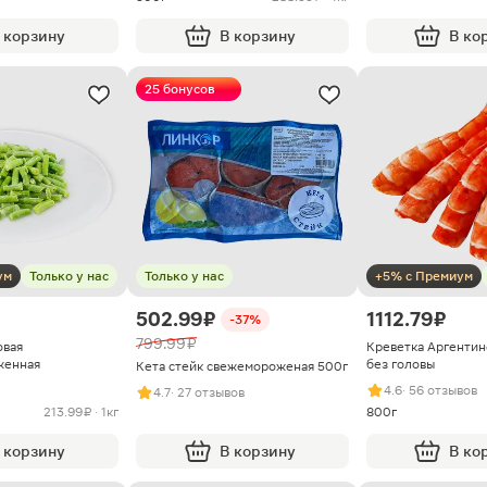
 корзину
В корзину
В ко
25 бонусов
ум
Только у нас
Только у нас
+5% с Премиум
502.99 ₽
1112.79 ₽
-37%
799.99 ₽
овая
Креветка Аргентин
женная
без головы
Кета стейк свежемороженая 500г
4.6
· 56 отзывов
4.7
· 27 отзывов
213.99 ₽ · 1кг
800г
 корзину
В корзину
В ко