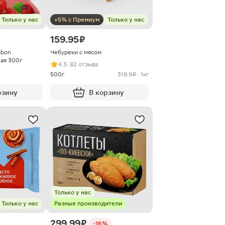
Только у нас
+5% с Премиум
Только у нас
159.95 ₽
bbon
Чебуреки с мясом
ая 300г
4.3
· 82 отзыва
500г
319.9 ₽ · 1кг
рзину
В корзину
Только у нас
Только у нас
Разные производители
299.99 ₽
-16%