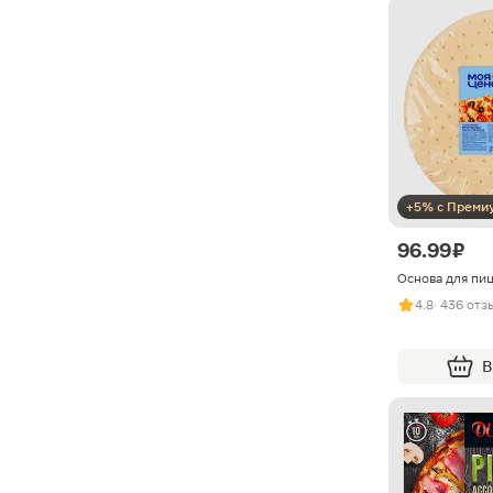
+5% с Преми
96.99 ₽
Основа для пи
4.8
· 436 отз
В