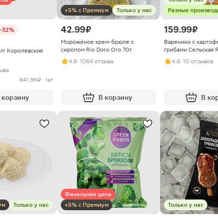
+5% с Премиум
Только у нас
Разные производ
42.99 ₽
159.99 ₽
-32%
Мороженое крем-брюле с
Вареники с картоф
сиропом Rio Doro Oro 70г
грибами Сельская 
ит Королевские
4.8
· 1064 отзыва
4.8
· 10 отзывов
зыва
641.99 ₽ · 1кг
 корзину
В корзину
В ко
Финальная цена
ум
Только у нас
+5% с Премиум
Только у нас