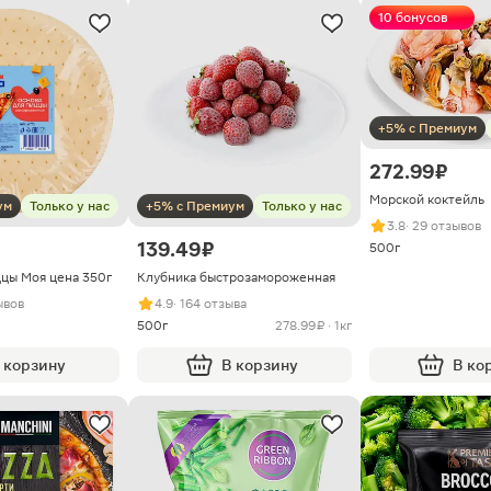
10 бонусов
+5% с Премиум
272.99 ₽
Морской коктейль
ум
Только у нас
+5% с Премиум
Только у нас
3.8
· 29 отзывов
139.49 ₽
500г
ццы Моя цена 350г
Клубника быстрозамороженная
ывов
4.9
· 164 отзыва
500г
278.99 ₽ · 1кг
 корзину
В корзину
В ко