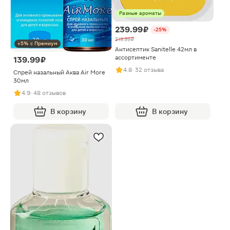
Разные ароматы
239.99 ₽
-25%
319.99 ₽
+5% с Премиум
Антисептик Sanitelle 42мл в
ассортименте
139.99 ₽
4.8
· 32 отзыва
Спрей назальный Аква Air More
30мл
4.9
· 48 отзывов
В корзину
В корзину