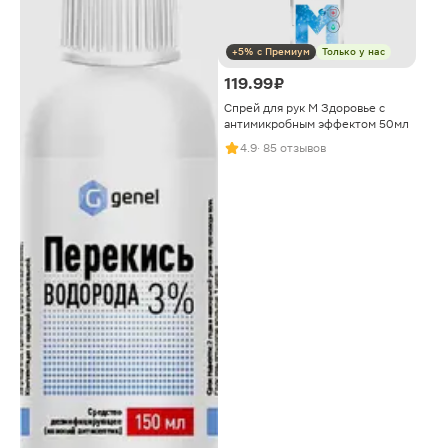
+5% с Премиум
Только у нас
119.99 ₽
Спрей для рук М Здоровье с
антимикробным эффектом 50мл
4.9
· 85 отзывов