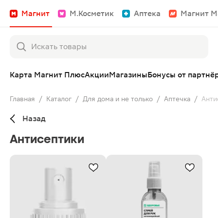
Магнит
М.Косметик
Аптека
Магнит М
Карта Магнит Плюс
Акции
Магазины
Бонусы от партнё
Главная
/
Каталог
/
Для дома и не только
/
Аптечка
/
Анти
Назад
Антисептики